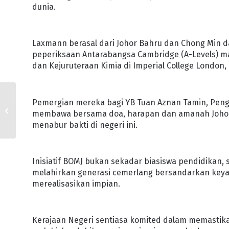
dunia.
Laxmann berasal dari Johor Bahru dan Chong Min d
peperiksaan Antarabangsa Cambridge (A-Levels) m
dan Kejuruteraan Kimia di Imperial College London,
JOHOR UNGGULI
Pemergian mereka bagi YB Tuan Aznan Tamin, Peng
PERUJIAN MEMBACA
membawa bersama doa, harapan dan amanah Johor a
BARZANJI
menabur bakti di negeri ini.
Inisiatif BOMJ bukan sekadar biasiswa pendidikan,
melahirkan generasi cemerlang bersandarkan keya
merealisasikan impian.
Kerajaan Negeri sentiasa komited dalam memastika