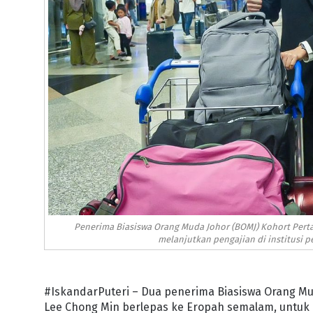
Penerima Biasiswa Orang Muda Johor (BOMJ) Kohort Pert
melanjutkan pengajian di institusi p
#IskandarPuteri – Dua penerima Biasiswa Orang M
Lee Chong Min berlepas ke Eropah semalam, untuk me