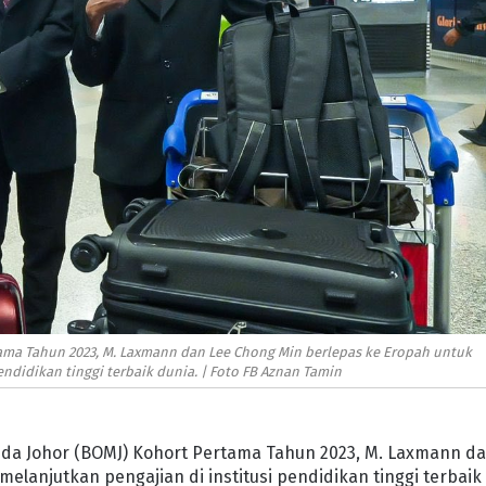
ama Tahun 2023, M. Laxmann dan Lee Chong Min berlepas ke Eropah untuk
endidikan tinggi terbaik dunia. | Foto FB Aznan Tamin
uda Johor (BOMJ) Kohort Pertama Tahun 2023, M. Laxmann d
lanjutkan pengajian di institusi pendidikan tinggi terbaik