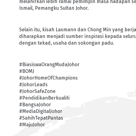
melahirkan lebih ramai pemimpin masa hadapan sep
Ismail, Pemangku Sultan Johor.
Selain itu, kisah Laxmann dan Chong Min yang berja
diharapkan menjadi sumber inspirasi kepada selu
dengan tekad, usaha dan sokongan padu.
#BiasiswaOrangMudaJohor
#BOMJ
#JohorHomeOfChampions
#JohorLeads
#JohorSafeZone
#PendidikanBerkualiti
#BangsaJohor
#MediaDigitalJohor
#SahihTepatPantas
#MajuJohor