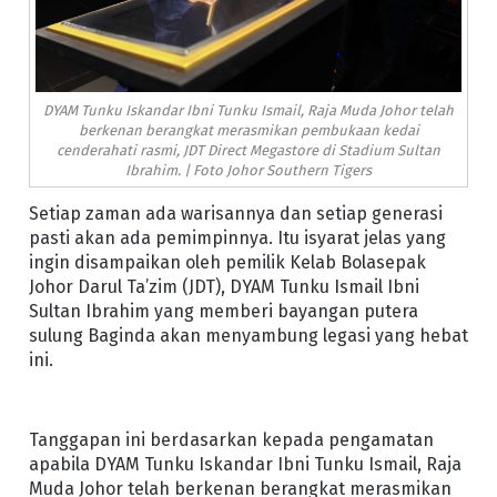
DYAM Tunku Iskandar Ibni Tunku Ismail, Raja Muda Johor telah
berkenan berangkat merasmikan pembukaan kedai
cenderahati rasmi, JDT Direct Megastore di Stadium Sultan
Ibrahim. | Foto Johor Southern Tigers
Setiap zaman ada warisannya dan setiap generasi
pasti akan ada pemimpinnya. Itu isyarat jelas yang
ingin disampaikan oleh pemilik Kelab Bolasepak
Johor Darul Ta’zim (JDT), DYAM Tunku Ismail Ibni
Sultan Ibrahim yang memberi bayangan putera
sulung Baginda akan menyambung legasi yang hebat
ini.
Tanggapan ini berdasarkan kepada pengamatan
apabila DYAM Tunku Iskandar Ibni Tunku Ismail, Raja
Muda Johor telah berkenan berangkat merasmikan