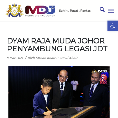
Ope
DYAM RAJA MUDA JOHOR
PENYAMBUNG LEGASI JDT
/
9 Mac 2024
oleh
Farhan Khair Fawazul Khair