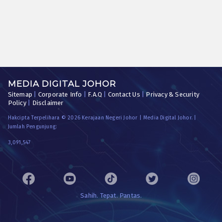
MEDIA DIGITAL JOHOR
Sitemap
|
Corporate Info
|
F.A.Q
|
Contact Us
|
Privacy & Security
Policy
|
Disclaimer
Hakcipta Terpelihara © 2026 Kerajaan Negeri Johor | Media Digital Johor. |
Jumlah Pengunjung:
3,091,547
Sahih. Tepat. Pantas.