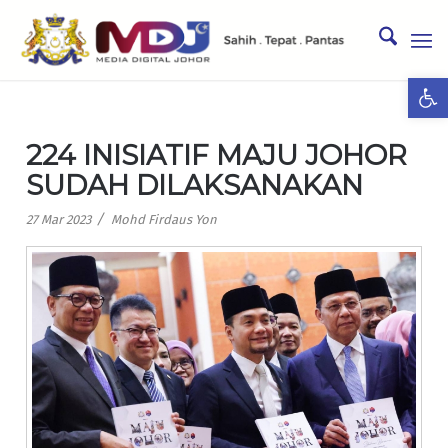
Ope
224 INISIATIF MAJU JOHOR
SUDAH DILAKSANAKAN
/
27 Mar 2023
Mohd Firdaus Yon