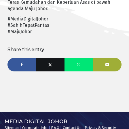
Teras Kemudahan dan Keperluan Asas di bawah
agenda Maju Johor.
#MediaDigitalJohor
#SahihTepatPantas
#MajuJohor
Share this entry
MEDIA DIGITAL JOHOR
Sitemap
|
Corporate Info
|
F.A.Q
|
Contact Us
|
Privacy & Security