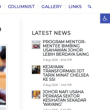
O
COLUMNIST
GALLERY
LINKS
Ope
O
LATEST NEWS
PROGRAM MENTOR-
MENTEE BIMBING
USAHAWAN JOHOR
LEBIH BERDAYA SAING
9 Aug 2026 - 8:46 PM
KEJAYAAN
TRANSFORMASI JDT
TARIK MINAT CHELSEA
KE SSI
9 Aug 2026 - 3:46 PM
JOHOR NAFI USAHA
PERKASA SEKTOR
KESIHATAN SEKADAR
‘WAYANG’
7 Aug 2026 - 5:18 PM