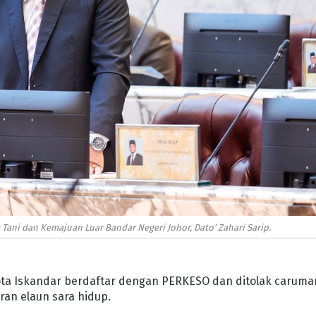
 Tani dan Kemajuan Luar Bandar Negeri Johor, Dato’ Zahari Sarip.
ota Iskandar berdaftar dengan PERKESO dan ditolak caruma
ran elaun sara hidup.