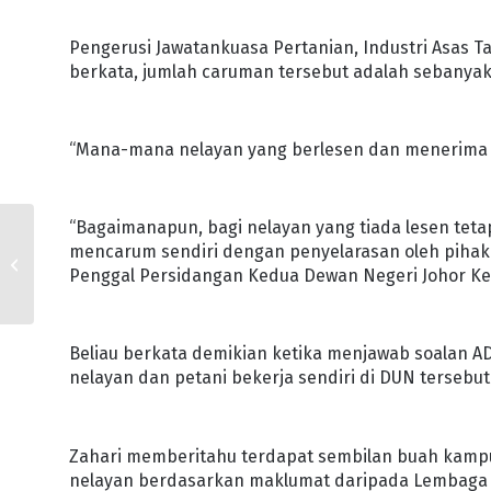
Pengerusi Jawatankuasa Pertanian, Industri Asas Ta
berkata, jumlah caruman tersebut adalah sebanyak
“Mana-mana nelayan yang berlesen dan menerima 
“Bagaimanapun, bagi nelayan yang tiada lesen teta
GUNA PERKHIDMATAN
mencarum sendiri dengan penyelarasan oleh pihak
THIJARI, BANK RAKAN
Penggal Persidangan Kedua Dewan Negeri Johor Ke-1
STRATEGIK : TH
Beliau berkata demikian ketika menjawab soalan 
nelayan dan petani bekerja sendiri di DUN terseb
Zahari memberitahu terdapat sembilan buah kamp
nelayan berdasarkan maklumat daripada Lembaga K