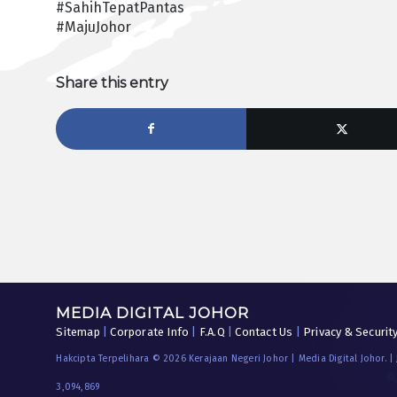
#SahihTepatPantas
#MajuJohor
Share this entry
MEDIA DIGITAL JOHOR
Sitemap
|
Corporate Info
|
F.A.Q
|
Contact Us
|
Privacy & Securit
Hakcipta Terpelihara © 2026 Kerajaan Negeri Johor | Media Digital Johor. |
3,094,869