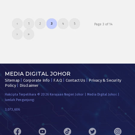
‹
1
2
3
4
5
Page 3 of 14
›
»
MEDIA DIGITAL JOHOR
Sitemap
|
Corporate Info
|
F.A.Q
|
Contact Us
|
Privacy & Security
Policy
|
Disclaimer
Hakcipta Terpelihara © 2026 Kerajaan Negeri Johor | Media Digital Johor. |
Jumlah Pengunjung:
3,073,606