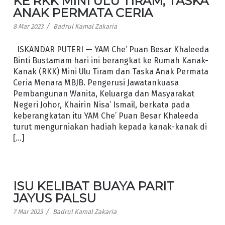
KE RKK MINI ULU TIRAM, TASKA
ANAK PERMATA CERIA
/
8 Mar 2023
Badrul Kamal Zakaria
ISKANDAR PUTERI — YAM Che’ Puan Besar Khaleeda
Binti Bustamam hari ini berangkat ke Rumah Kanak-
Kanak (RKK) Mini Ulu Tiram dan Taska Anak Permata
Ceria Menara MBJB. Pengerusi Jawatankuasa
Pembangunan Wanita, Keluarga dan Masyarakat
Negeri Johor, Khairin Nisa’ Ismail, berkata pada
keberangkatan itu YAM Che’ Puan Besar Khaleeda
turut mengurniakan hadiah kepada kanak-kanak di
[…]
ISU KELIBAT BUAYA PARIT
JAYUS PALSU
/
7 Mar 2023
Badrul Kamal Zakaria