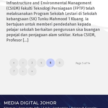
Infrastructure and Environmental Management
(CSIEM) Fakulti Teknologi Perniagaan (FPTP) telah
melaksanakan Program Sekolah Lestari di Sekolah
kebangsaan (SK) Tunku Mahmood 1 Kluang. Ia
bertujuan untuk memberi pendedahan kepada
pelajar sekolah berkaitan pengurusan sisa buangan
pepejal dan penjagaan alam sekitar. Ketua CSIEM,
Profesor […]
«
‹
3
4
5
6
Page 5 of 14
7
›
»
MEDIA DIGITAL JOHOR