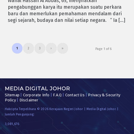
Wahal Hassan Al Abbas, 65, menyifatkan
pengabunggan karya itu merupakan suatu perkara
baru dan memerlukan pemahaman mendalam dari
segi sejarah, budaya dan nilai setiap negara. “ Ia […]
1
2
3
›
»
Page 1 of 6
MEDIA DIGITAL JOHOR
Sitemap
|
Corporate Info
|
F.A.Q
|
Contact Us
|
Privacy & Security
Policy
|
Disclaimer
Hakcipta Terpelihara © 2026 Kerajaan Negeri Johor | Media Digital Johor. |
Jumlah Pengunjung:
3,081,676