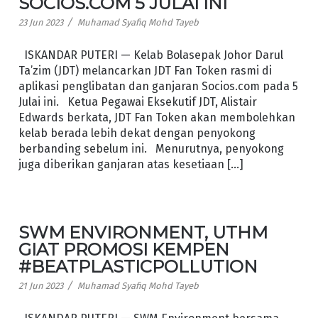
SOCIOS.COM 5 JULAI INI
/
23 Jun 2023
Muhamad Syafiq Mohd Tayeb
ISKANDAR PUTERI — Kelab Bolasepak Johor Darul
Ta’zim (JDT) melancarkan JDT Fan Token rasmi di
aplikasi penglibatan dan ganjaran Socios.com pada 5
Julai ini. Ketua Pegawai Eksekutif JDT, Alistair
Edwards berkata, JDT Fan Token akan membolehkan
kelab berada lebih dekat dengan penyokong
berbanding sebelum ini. Menurutnya, penyokong
juga diberikan ganjaran atas kesetiaan […]
SWM ENVIRONMENT, UTHM
GIAT PROMOSI KEMPEN
#BEATPLASTICPOLLUTION
/
21 Jun 2023
Muhamad Syafiq Mohd Tayeb