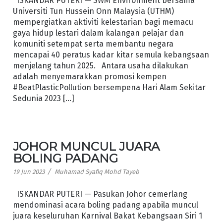
ISKANDAR PUTERI — SWM Environment bersama
Universiti Tun Hussein Onn Malaysia (UTHM)
mempergiatkan aktiviti kelestarian bagi memacu
gaya hidup lestari dalam kalangan pelajar dan
komuniti setempat serta membantu negara
mencapai 40 peratus kadar kitar semula kebangsaan
menjelang tahun 2025. Antara usaha dilakukan
adalah menyemarakkan promosi kempen
#BeatPlasticPollution bersempena Hari Alam Sekitar
Sedunia 2023 […]
JOHOR MUNCUL JUARA
BOLING PADANG
/
19 Jun 2023
Muhamad Syafiq Mohd Tayeb
ISKANDAR PUTERI — Pasukan Johor cemerlang
mendominasi acara boling padang apabila muncul
juara keseluruhan Karnival Bakat Kebangsaan Siri 1