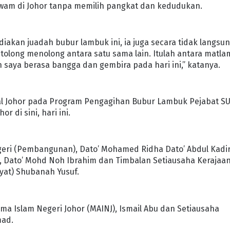
awam di Johor tanpa memilih pangkat dan kedudukan.
iakan juadah bubur lambuk ini, ia juga secara tidak langsu
long menolong antara satu sama lain. Itulah antara matla
 saya berasa bangga dan gembira pada hari ini,” katanya.
ital Johor pada Program Pengagihan Bubur Lambuk Pejabat S
di sini, hari ini.
geri (Pembangunan), Dato’ Mohamed Ridha Dato’ Abdul Kadir
, Dato’ Mohd Noh Ibrahim dan Timbalan Setiausaha Kerajaa
yat) Shubanah Yusuf.
ama Islam Negeri Johor (MAINJ), Ismail Abu dan Setiausaha
mad.