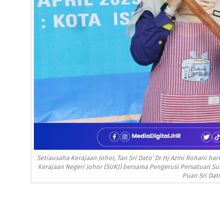
Setiausaha Kerajaan Johor, Tan Sri Dato’ Dr Hj Azmi Rohani 
Kerajaan Negeri Johor (SUKJ) bersama Pengerusi Persatuan Su
Puan Sri Dati