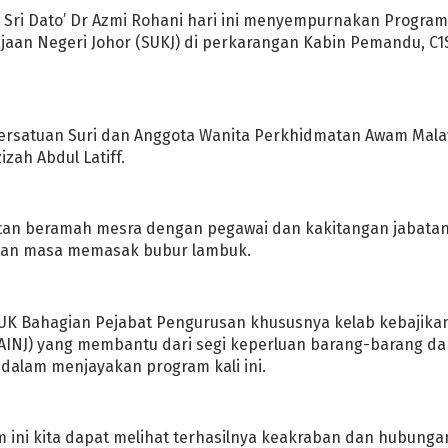
n Sri Dato’ Dr Azmi Rohani hari ini menyempurnakan Progra
aan Negeri Johor (SUKJ) di perkarangan Kabin Pemandu, C1
i Persatuan Suri dan Anggota Wanita Perkhidmatan Awam Mala
zah Abdul Latiff.
atan beramah mesra dengan pegawai dan kakitangan jabatan
gkan masa memasak bubur lambuk.
UK Bahagian Pejabat Pengurusan khususnya kelab kebajika
MAINJ) yang membantu dari segi keperluan barang-barang d
 dalam menjayakan program kali ini.
m ini kita dapat melihat terhasilnya keakraban dan hubunga