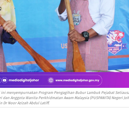
hari ini menyempurnakan Program Pengagihan Bubur Lambuk Pejabat Setiaus
ri dan Anggota Wanita Perkhidmatan Awam Malaysia (PUSPANITA) Negeri Joh
n Dr Noor Azizah Abdul Latiff.