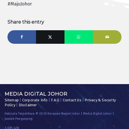
#MajuJohor
Share this entry
MEDIA DIGITAL JOHOR
Sitemap
|
Corporate Info
|
F.A.Q
|
Contact Us
|
Privacy & Security
Policy
|
Disclaimer
Hakcipta Terpelihara © 2026 Kerajaan Negeri Johor | Media Digital Johor. |
Jumlah Pengunjung:
3,081,428