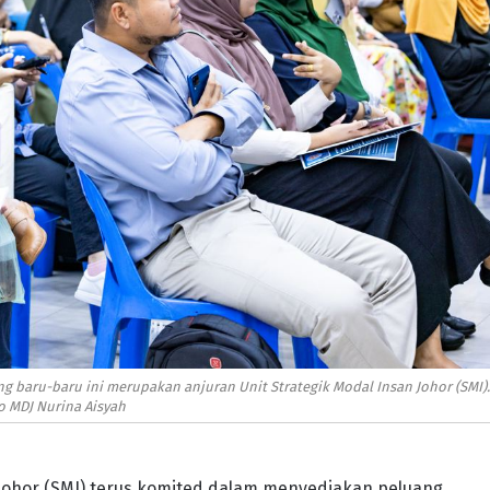
 baru-baru ini merupakan anjuran Unit Strategik Modal Insan Johor (SMI).
o MDJ Nurina Aisyah
n Johor (SMI) terus komited dalam menyediakan peluang