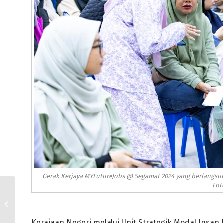
Gerak Kerjaya MYFutureJobs @ Segamat 2024 yang berlangsung
Fot
TUNKU MAHKOTA
ISMAIL PEMANGKU
SULTAN JOHOR BERJIWA
RAKYAT
Kerajaan Negeri melalui Unit Strategik Modal Insa