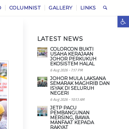
O
COLUMNIST
GALLERY
LINKS
Ope
LATEST NEWS
COLORCON BUKTI
USAHA KERAJAAN
JOHOR PERKUKUH
EKOSISTEM HALAL
6 Aug 2026 - 7:17 PM
JOHOR MULA LAKSANA
SEMARAK MAGHRIB DAN
ISYAK DI SELURUH
NEGERI
6 Aug 2026 - 10:13 AM
JETP PACU
PEMBANGUNAN
MERSING, BAWA
MANFAAT KEPADA
RAKYAT