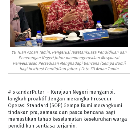
YB Tuan Aznan Tamin, Pengerusi Jawatankuasa Pendidikan dan
Penerangan Negeri Johor mempengerusikan Mesyuarat
Penyelarasan Persediaan Menghadapi Bencana (Gempa Bumi)
bagi Institusi Pendidikan Johor. | Foto FB Aznan Tamin
#IskandarPuteri – Kerajaan Negeri mengambil
langkah proaktif dengan merangka Prosedur
Operasi Standard (SOP) Gempa Bumi merangkumi
tindakan pra, semasa dan pasca bencana bagi
memastikan tahap keselamatan keseluruhan warga
pendidikan sentiasa terjamin.