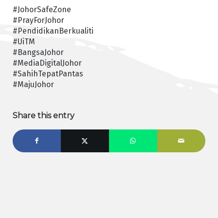
#JohorSafeZone
#PrayForJohor
#PendidikanBerkualiti
#UiTM
#BangsaJohor
#MediaDigitalJohor
#SahihTepatPantas
#MajuJohor
Share this entry