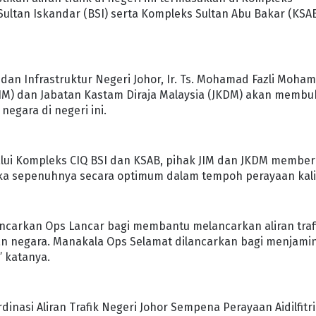
ultan Iskandar (BSI) serta Kompleks Sultan Abu Bakar (KSAB
an Infrastruktur Negeri Johor, Ir. Ts. Mohamad Fazli Moha
(JIM) dan Jabatan Kastam Diraja Malaysia (JKDM) akan membu
egara di negeri ini.
alui Kompleks CIQ BSI dan KSAB, pihak JIM dan JKDM member
a sepenuhnya secara optimum dalam tempoh perayaan kali 
lancarkan Ops Lancar bagi membantu melancarkan aliran traf
n negara. Manakala Ops Selamat dilancarkan bagi menjami
 katanya.
nasi Aliran Trafik Negeri Johor Sempena Perayaan Aidilfitri