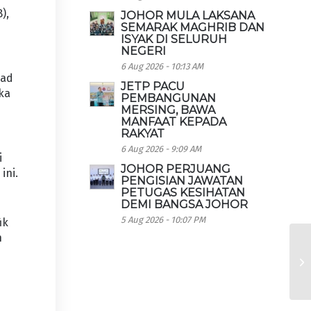
),
JOHOR MULA LAKSANA
SEMARAK MAGHRIB DAN
ISYAK DI SELURUH
NEGERI
6 Aug 2026 - 10:13 AM
mad
JETP PACU
ka
PEMBANGUNAN
MERSING, BAWA
MANFAAT KEPADA
RAKYAT
6 Aug 2026 - 9:09 AM
i
JOHOR PERJUANG
ini.
PENGISIAN JAWATAN
PETUGAS KESIHATAN
DEMI BANGSA JOHOR
5 Aug 2026 - 10:07 PM
ik
n