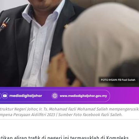
truktur Negeri Johor, Ir. Ts. Mohamad Fazli Mohamad Salleh mempengerusi
mpena Perayaan Aidilfitri 2023 | Sumber Foto Facebook Fazli Salleh.
kan aliran trafik di negeri ini termasuklah di Kompleks