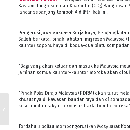
Kastam, Imigresen dan Kuarantin (CIQ) Bangunsan S
lancar sepanjang tempoh Aidilfitri kali ini.
Pengerusi Jawatankuasa Kerja Raya, Pengangkutan d
Salleh berkata, pihak Jabatan Imigresen Malaysia 
kaunter sepenuhnya di kedua-dua pintu sempadan n
“Bagi yang akan keluar dan masuk ke Malaysia mel
jaminan semua kaunter-kaunter mereka akan dibuk
“Pihak Polis Diraja Malaysia (PDRM) akan turut me
khususnya di kawasan bandar raya dan di sempada
SINGGAH SAHUR DUN
keselamatan rakyat termasuk harta benda mereka,”
JOHOR LAMA SANTUNI
PETUGAS BARISAN
HADAPAN
Terdahulu beliau mempengerusikan Mesyuarat Koordi