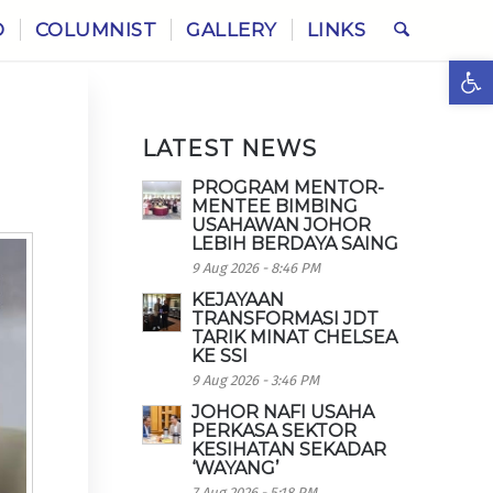
O
COLUMNIST
GALLERY
LINKS
Ope
LATEST NEWS
PROGRAM MENTOR-
MENTEE BIMBING
USAHAWAN JOHOR
LEBIH BERDAYA SAING
9 Aug 2026 - 8:46 PM
KEJAYAAN
TRANSFORMASI JDT
TARIK MINAT CHELSEA
KE SSI
9 Aug 2026 - 3:46 PM
JOHOR NAFI USAHA
PERKASA SEKTOR
KESIHATAN SEKADAR
‘WAYANG’
7 Aug 2026 - 5:18 PM