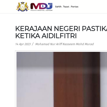
KERAJAAN NEGERI PASTIK
KETIKA AIDILFITRI
/
14 Apr 2023
Mohamad Nur Ariff Nasseem Mohd Murad