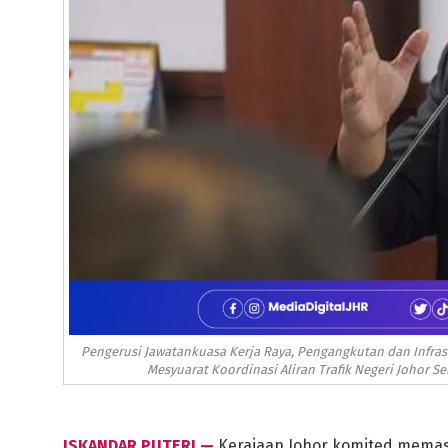
Pengerusi Jawatankuasa Kerja Raya, Pengangkutan dan Infras
Mesyuarat Koordinasi Aliran Trafik Negeri Johor Se
ISKANDAR PUTERI —
Kerajaan Johor komited memasti