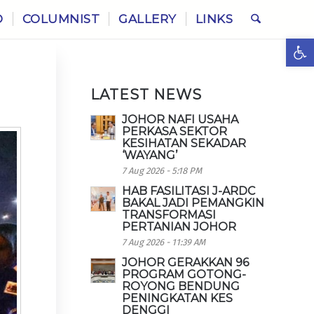
O
COLUMNIST
GALLERY
LINKS
Ope
LATEST NEWS
JOHOR NAFI USAHA
PERKASA SEKTOR
KESIHATAN SEKADAR
‘WAYANG’
7 Aug 2026 - 5:18 PM
HAB FASILITASI J-ARDC
BAKAL JADI PEMANGKIN
TRANSFORMASI
PERTANIAN JOHOR
7 Aug 2026 - 11:39 AM
JOHOR GERAKKAN 96
PROGRAM GOTONG-
ROYONG BENDUNG
PENINGKATAN KES
DENGGI