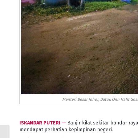
Menteri Besar Johor, Datuk Onn Hafiz Gh
ISKANDAR PUTERI —
Banjir kilat sekitar bandar ra
mendapat perhatian kepimpinan negeri.
POLIS JOHOR BERJAYA