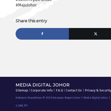
#MajuJohor
Share this entry
MEDIA DIGITAL JOHOR
Sitemap
|
Corporate Info
|
F.A.Q
|
Contact Us
|
Privacy & Securit
Hakcipta Terpelihara © 2026 Kerajaan Negeri Johor | Media Digital Johor. |
3,086,179