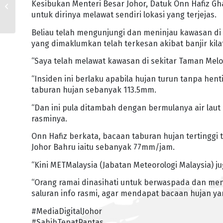
Kesibukan Menteri Besar Johor, Datuk Onn Hafiz Gh
MUSNAHKAN DUA BOM
untuk dirinya melawat sendiri lokasi yang terjejas.
LAMA
Beliau telah mengunjungi dan meninjau kawasan di
yang dimaklumkan telah terkesan akibat banjir kila
“Saya telah melawat kawasan di sekitar Taman Melodi
“Insiden ini berlaku apabila hujan turun tanpa hent
taburan hujan sebanyak 113.5mm.
“Dan ini pula ditambah dengan bermulanya air laut
rasminya.
Onn Hafiz berkata, bacaan taburan hujan tertinggi 
Johor Bahru iaitu sebanyak 77mm/jam.
“Kini METMalaysia (Jabatan Meteorologi Malaysia) j
“Orang ramai dinasihati untuk berwaspada dan men
saluran info rasmi, agar mendapat bacaan hujan ya
#MediaDigitalJohor
#SahihTepatPantas