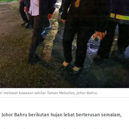
azi melawat kawasan sekitar Taman Melodies, Johor Bahru.
ya Johor Bahru berikutan hujan lebat berterusan semalam,