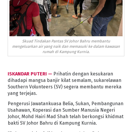
Skuad Tindakan Pantas SV Johor Bahru membantu
mengeluarkan air yang naik dan memasuki ke dalam kawasan
rumah di Kampung Kurnia.
ISKANDAR PUTERI —
Prihatin dengan kesukaran
dihadapi mangsa banjir kilat semalam, sukarelawan
Southern Volunteers (SV) segera membantu mereka
yang terjejas.
Pengerusi Jawatankuasa Belia, Sukan, Pembangunan
Usahawan, Koperasi dan Sumber Manusia Negeri
Johor, Mohd Hairi Mad Shah telah berkongsi khidmat
bakti SV Johor Bahru di Kampung Kurnia.