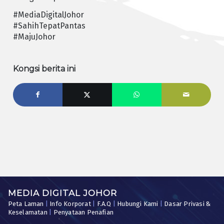
#MediaDigitalJohor
#SahihTepatPantas
#MajuJohor
Kongsi berita ini
MEDIA DIGITAL JOHOR
Peta Laman
|
Info Korporat
|
F.A.Q
|
Hubungi Kami
|
Dasar Privasi &
Keselamatan
|
Penyataan Penafian