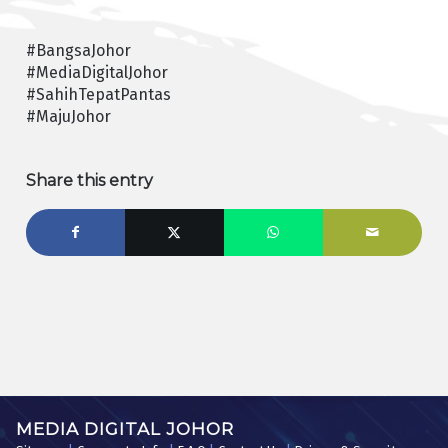
#BangsaJohor
#MediaDigitalJohor
#SahihTepatPantas
#MajuJohor
Share this entry
MEDIA DIGITAL JOHOR