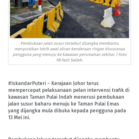
Pembukaan jalan susur tersebut dijangka membantu
menyuraikan lebih awal aliran kenderaan ringan khususnya
pengguna yang menuju ke kawasan perumahan sekitar. | Foto
FB Fazli Salleh.
#IskandarPuteri – Kerajaan Johor terus
mempercepat pelaksanaan pelan intervensi trafik di
kawasan Taman Pulai Indah menerusi pembukaan
jalan susur baharu menuju ke Taman Pulai Emas
yang dijangka mula dibuka kepada pengguna pada
13 Mei ini.