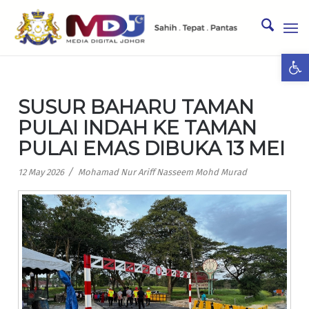
Ope
SUSUR BAHARU TAMAN
PULAI INDAH KE TAMAN
PULAI EMAS DIBUKA 13 MEI
/
12 May 2026
Mohamad Nur Ariff Nasseem Mohd Murad