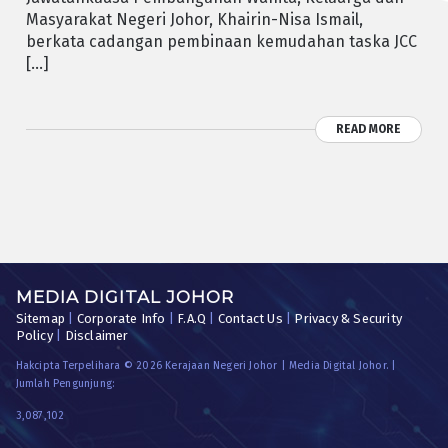
Masyarakat Negeri Johor, Khairin-Nisa Ismail,
berkata cadangan pembinaan kemudahan taska JCC
[…]
READ MORE
MEDIA DIGITAL JOHOR
Sitemap
|
Corporate Info
|
F.A.Q
|
Contact Us
|
Privacy & Security
Policy
|
Disclaimer
Hakcipta Terpelihara © 2026 Kerajaan Negeri Johor | Media Digital Johor. |
Jumlah Pengunjung:
3,087,102