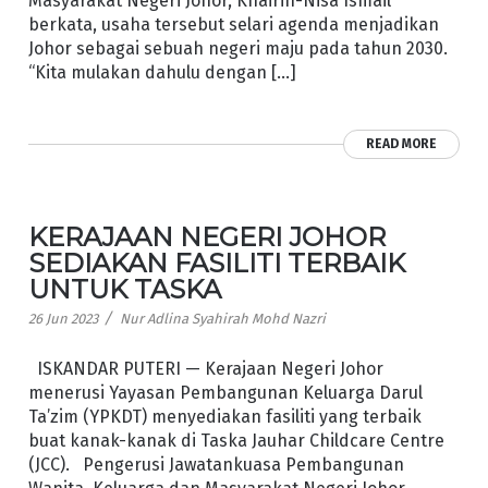
Masyarakat Negeri Johor, Khairin-Nisa Ismail
berkata, usaha tersebut selari agenda menjadikan
Johor sebagai sebuah negeri maju pada tahun 2030.
“Kita mulakan dahulu dengan […]
READ MORE
KERAJAAN NEGERI JOHOR
SEDIAKAN FASILITI TERBAIK
UNTUK TASKA
/
26 Jun 2023
Nur Adlina Syahirah Mohd Nazri
ISKANDAR PUTERI — Kerajaan Negeri Johor
menerusi Yayasan Pembangunan Keluarga Darul
Ta’zim (YPKDT) menyediakan fasiliti yang terbaik
buat kanak-kanak di Taska Jauhar Childcare Centre
(JCC). Pengerusi Jawatankuasa Pembangunan