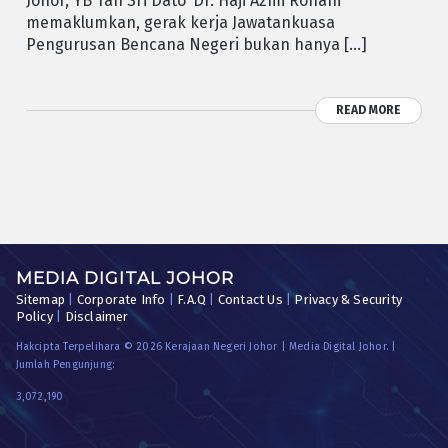
Johor, YB Tan Sri Dato’ Dr. Haji Azmi Rohani
memaklumkan, gerak kerja Jawatankuasa
Pengurusan Bencana Negeri bukan hanya […]
READ MORE
MEDIA DIGITAL JOHOR
Sitemap
|
Corporate Info
|
F.A.Q
|
Contact Us
|
Privacy & Security
Policy
|
Disclaimer
Hakcipta Terpelihara © 2026 Kerajaan Negeri Johor | Media Digital Johor. |
Jumlah Pengunjung:
3,072,190