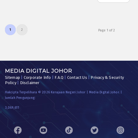
1
2
Page 1 of 2
MEDIA DIGITAL JOHOR
Sitemap
|
Corporate Info
|
F.A.Q
|
Contact Us
|
Privacy & Security
Policy
|
Disclaimer
Hakcipta Terpelihara © 2026 Kerajaan Negeri Johor | Media Digital Johor. |
Jumlah Pengunjung:
3,069,611