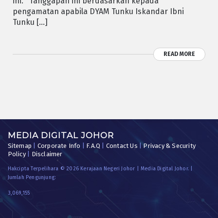
ini. Tanggapan ini berdasarkan kepada
pengamatan apabila DYAM Tunku Iskandar Ibni
Tunku […]
READ MORE
MEDIA DIGITAL JOHOR
Sitemap
|
Corporate Info
|
F.A.Q
|
Contact Us
|
Privacy & Security
Policy
|
Disclaimer
Hakcipta Terpelihara © 2026 Kerajaan Negeri Johor | Media Digital Johor. |
Jumlah Pengunjung:
3,069,155