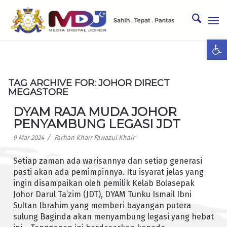
Ope
TAG ARCHIVE FOR:
JOHOR DIRECT
MEGASTORE
DYAM RAJA MUDA JOHOR
PENYAMBUNG LEGASI JDT
/
9 Mar 2024
Farhan Khair Fawazul Khair
Setiap zaman ada warisannya dan setiap generasi
pasti akan ada pemimpinnya. Itu isyarat jelas yang
ingin disampaikan oleh pemilik Kelab Bolasepak
Johor Darul Ta’zim (JDT), DYAM Tunku Ismail Ibni
Sultan Ibrahim yang memberi bayangan putera
sulung Baginda akan menyambung legasi yang hebat