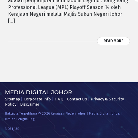
adalah penganjuran iaitu Mobile Legend : Bang Bang
Professional League (MPL) Playoff Season 14 oleh
Kerajaan Negeri melalui Majlis Sukan Negeri Johor
[…]
READ MORE
MEDIA DIGITAL JOHOR
Sitemap
|
Corporate Info
|
F.A.Q
|
Contact Us
|
Privacy & Security
Policy
|
Disclaimer
Hakcipta Terpelihara © 2026 Kerajaan Negeri Johor | Media Digital Johor. |
Jumlah Pengunjung:
3,071,130