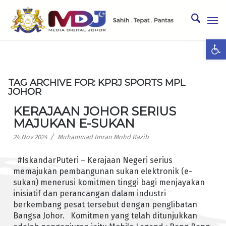
Ope
TAG ARCHIVE FOR:
KPRJ SPORTS MPL
JOHOR
KERAJAAN JOHOR SERIUS
MAJUKAN E-SUKAN
/
24 Nov 2024
Muhammad Imran Mohd Razib
#IskandarPuteri – Kerajaan Negeri serius
memajukan pembangunan sukan elektronik (e-
sukan) menerusi komitmen tinggi bagi menjayakan
inisiatif dan perancangan dalam industri
berkembang pesat tersebut dengan penglibatan
Bangsa Johor. Komitmen yang telah ditunjukkan