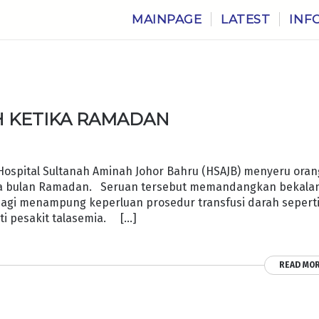
MAINPAGE
LATEST
INF
 KETIKA RAMADAN
ospital Sultanah Aminah Johor Bahru (HSAJB) menyeru oran
ika bulan Ramadan. Seruan tersebut memandangkan bekala
i bagi menampung keperluan prosedur transfusi darah sepert
ti pesakit talasemia. […]
READ MO