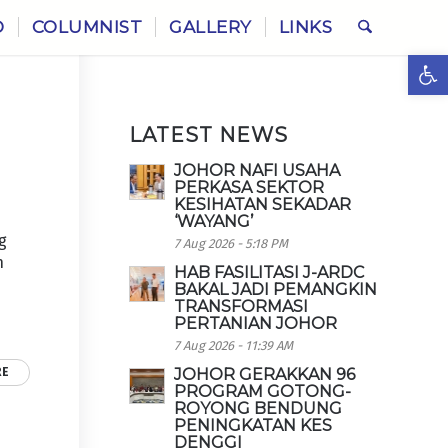
O
COLUMNIST
GALLERY
LINKS
Ope
LATEST NEWS
JOHOR NAFI USAHA
PERKASA SEKTOR
KESIHATAN SEKADAR
‘WAYANG’
g
7 Aug 2026 - 5:18 PM
n
HAB FASILITASI J-ARDC
i
BAKAL JADI PEMANGKIN
TRANSFORMASI
PERTANIAN JOHOR
7 Aug 2026 - 11:39 AM
RE
JOHOR GERAKKAN 96
PROGRAM GOTONG-
ROYONG BENDUNG
PENINGKATAN KES
DENGGI