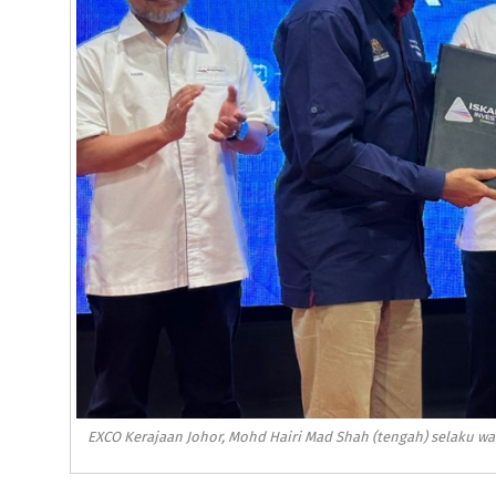
EXCO Kerajaan Johor, Mohd Hairi Mad Shah (tengah) selaku wa