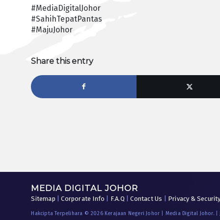
#MediaDigitalJohor
#SahihTepatPantas
#MajuJohor
Share this entry
MEDIA DIGITAL JOHOR
Sitemap
|
Corporate Info
|
F.A.Q
|
Contact Us
|
Privacy & Securit
Hakcipta Terpelihara © 2026 Kerajaan Negeri Johor | Media Digital Johor. |