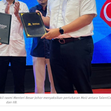
kil rasmi Menteri Besar Johor menyaksikan pertukaran MoU antara TalentC
dan IIB.