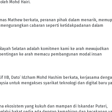
oleh Mohd Hairi.
homas Mathew berkata, peranan pihak dalam menarik, memu
i mengurangkan cabaran seperti ketidakpadanan dalam
Wilayah Selatan adalah komitmen kami ke arah mewujudkan
epentingan ke arah memacu pembangunan modal insan
tif IIB, Dato’ Idzham Mohd Hashim berkata, kerjasama deng
sia untuk mengakses syarikat teknologi dan digital baru y
a ekosistem yang kukuh dan mampan di Iskandar Puteri,
melalui bakat sedia ada dengan kemahiran dan kecekapan y