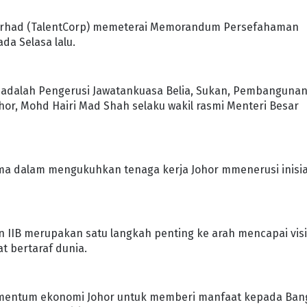
Berhad (TalentCorp) memeterai Memorandum Persefahaman
da Selasa lalu.
 adalah Pengerusi Jawatankuasa Belia, Sukan, Pembanguna
or, Mohd Hairi Mad Shah selaku wakil rasmi Menteri Besar
 dalam mengukuhkan tenaga kerja Johor mmenerusi inisia
n IIB merupakan satu langkah penting ke arah mencapai vis
t bertaraf dunia.
momentum ekonomi Johor untuk memberi manfaat kepada Ban