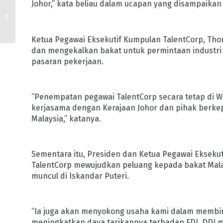
Johor,” kata beliau dalam ucapan yang disampaikan 
KERAJAAN NEGERI
SEDIA IMAM, BILAL DI
PPS
Ketua Pegawai Eksekutif Kumpulan TalentCorp, T
dan mengekalkan bakat untuk permintaan industr
pasaran pekerjaan.
“Penempatan pegawai TalentCorp secara tetap di 
kerjasama dengan Kerajaan Johor dan pihak berk
Malaysia,” katanya.
Sementara itu, Presiden dan Ketua Pegawai Ekseku
TalentCorp mewujudkan peluang kepada bakat Malay
muncul di Iskandar Puteri.
“Ia juga akan menyokong usaha kami dalam membin
meningkatkan daya tarikannya terhadap FDI, DDI 