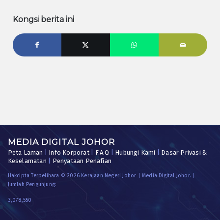
Kongsi berita ini
MEDIA DIGITAL JOHOR
Peta Laman
|
Info Korporat
|
F.A.Q
|
Hubungi Kami
|
Dasar Privasi &
Keselamatan
|
Penyataan Penafian
Hakcipta Terpelihara © 2026 Kerajaan Negeri Johor | Media Digital Johor. |
Jumlah Pengunjung:
3,078,550