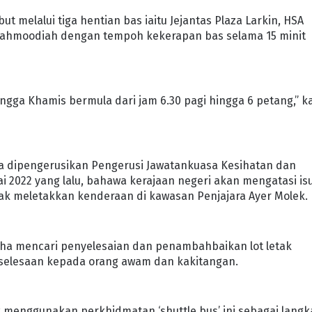
but melalui tiga hentian bas iaitu Jejantas Plaza Larkin, HSA
) Mahmoodiah dengan tempoh kekerapan bas selama 15 minit
hingga Khamis bermula dari jam 6.30 pagi hingga 6 petang,” k
dia dipengerusikan Pengerusi Jawatankuasa Kesihatan dan
ai 2022 yang lalu, bahawa kerajaan negeri akan mengatasi is
ak meletakkan kenderaan di kawasan Penjajara Ayer Molek.
ha mencari penyelesaian dan penambahbaikan lot letak
selesaan kepada orang awam dan kakitangan.
 menggunakan perkhidmatan ‘shuttle bus’ ini sebagai lang