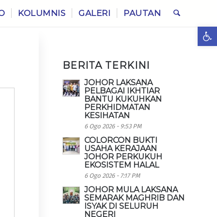
O
KOLUMNIS
GALERI
PAUTAN
Ope
BERITA TERKINI
JOHOR LAKSANA
PELBAGAI IKHTIAR
BANTU KUKUHKAN
PERKHIDMATAN
KESIHATAN
6 Ogo 2026 - 9:53 PM
COLORCON BUKTI
USAHA KERAJAAN
JOHOR PERKUKUH
EKOSISTEM HALAL
6 Ogo 2026 - 7:17 PM
JOHOR MULA LAKSANA
SEMARAK MAGHRIB DAN
ISYAK DI SELURUH
NEGERI