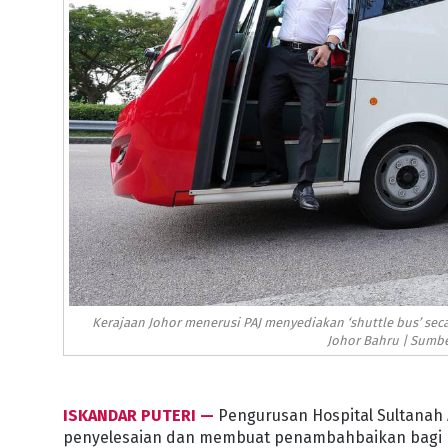
Kerajaan Johor menerusi PAJ menyediakan ‘shuttle bus’ se
Johor Bahru | Sumbe
ISKANDAR PUTERI —
Pengurusan Hospital Sultanah 
penyelesaian dan membuat penambahbaikan bagi 