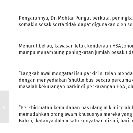
Pengarahnya, Dr. Mohtar Pungut berkata, peningk
semakin sesak serta tidak dapat digunakan oleh s
Menurut beliau, kawasan letak kenderaan HSA Joho
mampu menampung peningkatan jumlah pesakit da
“Langkah awal mengatasi isu parkir ini telah men
dengan menyediakan ‘shuttle bus’ secara percuma 
masalah kekurangan parkir di perkarangan HSA Joho
FOKUS TINGKAT
HUBUNGAN JOHOR-
“Perkhidmatan kemudahan bas ulang alik ini telah 
SINGAPURA
memudahkan orang awam khususnya mereka yang i
Bahru,” katanya dalam satu kenyataan di sini, hari in