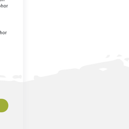
ohor
ohor