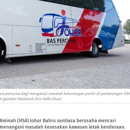
cara percuma bagi mengatasi masalah kekurangan parkir di perkarangan HS
r gambar Facebook Onn Hafiz Ghazi.
Aminah (HSA) Johor Bahru sentiasa berusaha mencari
menangani masalah kesesakan kawasan letak kenderaan.