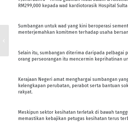
RM299,000 kepada wad kardiotorasik Hospital Sult
Sumbangan untuk wad yang kini beroperasi sementara
menterjemahkan komitmen terhadap usaha bersama
SUKARELAWAN SV
DITEMPATKAN DI HSA,
HSI BANTU PETUGAS
KESIHATAN
Selain itu, sumbangan diterima daripada pelbagai
orang perseorangan itu mencermin keprihatinan un
Kerajaan Negeri amat menghargai sumbangan yang dit
kelengkapan perubatan, perabot serta bantuan so
rakyat.
Meskipun sektor kesihatan terletak di bawah tang
memastikan kebajikan petugas kesihatan terus terb