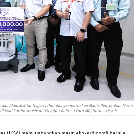
n dan Alam Sekitar Negeri Johor menyempurnakan Majlis Penyerahan Mesin
di Wad Kardiotorasik di HSI Johor Bahru. | Foto MDJ Nurina Aisyah
tes (IKSA) menyumbangkan mesin ekokardiografi bernilai