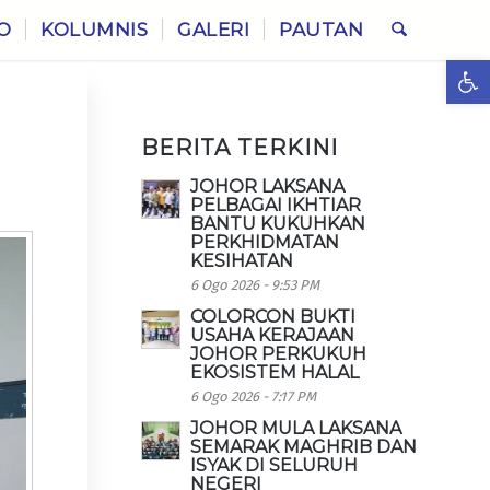
O
KOLUMNIS
GALERI
PAUTAN
Ope
BERITA TERKINI
JOHOR LAKSANA
PELBAGAI IKHTIAR
BANTU KUKUHKAN
PERKHIDMATAN
KESIHATAN
6 Ogo 2026 - 9:53 PM
COLORCON BUKTI
USAHA KERAJAAN
JOHOR PERKUKUH
EKOSISTEM HALAL
6 Ogo 2026 - 7:17 PM
JOHOR MULA LAKSANA
SEMARAK MAGHRIB DAN
ISYAK DI SELURUH
NEGERI