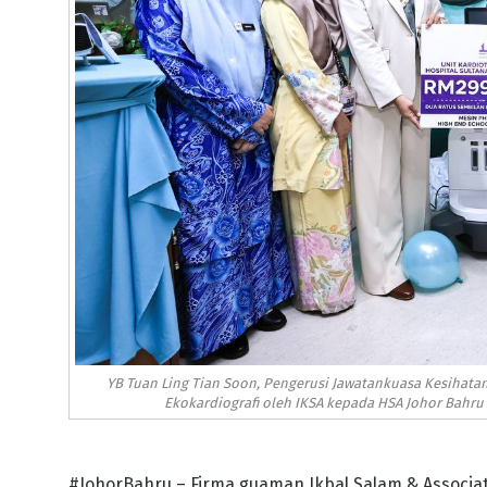
YB Tuan Ling Tian Soon, Pengerusi Jawatankuasa Kesihata
Ekokardiografi oleh IKSA kepada HSA Johor Bahru 
#JohorBahru – Firma guaman Ikbal Salam & Associa