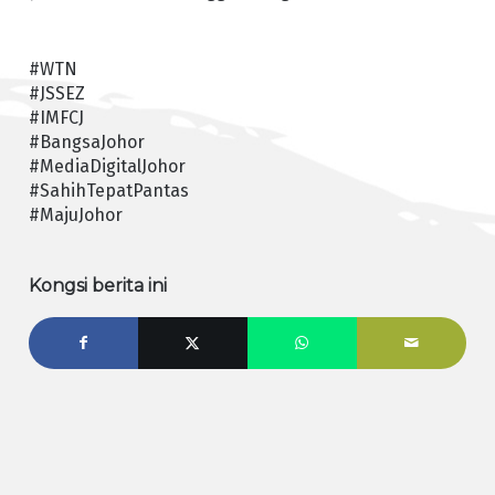
#WTN
#JSSEZ
#IMFCJ
#BangsaJohor
#MediaDigitalJohor
#SahihTepatPantas
#MajuJohor
Kongsi berita ini