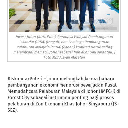
Invest Johor (kiri), Pihak Berkuasa Wilayah Pembangunan
Iskandar (IRDA) (tengah) dan Lembaga Pembangunan
Pelaburan Malaysia (MIDA) (kanan) komited untuk saling
melengkapi memacu Johor sebagai hab ekonomi serantau. |
Foto MDJ Aisyah Mazalan
#IskandarPuteri – Johor melangkah ke era baharu
pembangunan ekonomi menerusi pewujudan Pusat
Memudahcara Pelaburan Malaysia di Johor (IMFC-J) di
Forest City sebagai instrumen penting bagi proses
pelaburan di Zon Ekonomi Khas Johor-Singapura (JS-
SEZ).