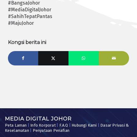
#BangsaJohor
#MediaDigitalJohor
#SahihTepatPantas
#MajuJohor
Kongsi berita ini
MEDIA DIGITAL JOHOR
Peta Laman
|
Info Korporat
|
F.A.Q
|
Hubungi Kami
|
Dasar Privasi &
Keselamatan
|
Penyataan Penafian