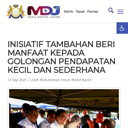
Ope
INISIATIF TAMBAHAN BERI
MANFAAT KEPADA
GOLONGAN PENDAPATAN
KECIL DAN SEDERHANA
/
12 Sep 2025
oleh
Muhammad Imran Mohd Razib