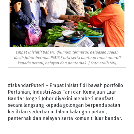
Empat inisiatif baharu diumum termasuk peluasan Jualan
Kasih Johor bernilai RM13.7 juta serta bantuan tunai one-off
kepada petani, nelayan dan penternak. | Foto arkib MDJ.
#IskandarPuteri – Empat inisiatif di bawah portfolio
Pertanian, Industri Asas Tani dan Kemajuan Luar
Bandar Negeri Johor diyakini memberi manfaat
secara langsung kepada golongan berpendapatan
kecil dan sederhana dalam kalangan petani,
penternak dan nelayan serta komuniti luar bandar.