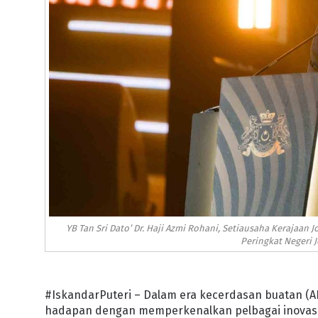
YB Tan Sri Dato’ Dr. Haji Azmi Rohani, Setiausaha Kerajaan
Peringkat Negeri J
#IskandarPuteri – Dalam era kecerdasan buatan (A
hadapan dengan memperkenalkan pelbagai inovasi 