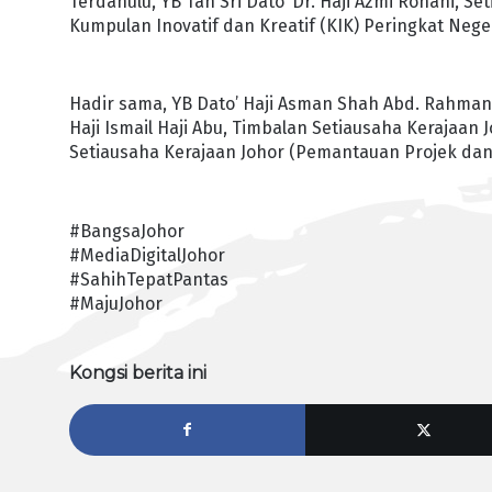
Terdahulu, YB Tan Sri Dato’ Dr. Haji Azmi Rohani, 
Kumpulan Inovatif dan Kreatif (KIK) Peringkat Negeri
Hadir sama, YB Dato’ Haji Asman Shah Abd. Rahman
Haji Ismail Haji Abu, Timbalan Setiausaha Kerajaa
Setiausaha Kerajaan Johor (Pemantauan Projek dan
#BangsaJohor
#MediaDigitalJohor
#SahihTepatPantas
#MajuJohor
Kongsi berita ini