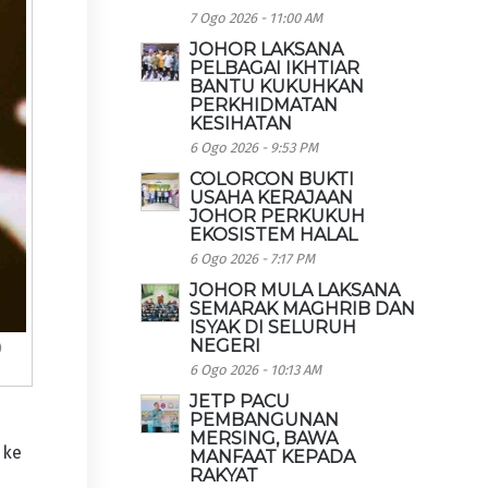
7 Ogo 2026 - 11:00 AM
JOHOR LAKSANA
PELBAGAI IKHTIAR
BANTU KUKUHKAN
PERKHIDMATAN
KESIHATAN
6 Ogo 2026 - 9:53 PM
COLORCON BUKTI
USAHA KERAJAAN
JOHOR PERKUKUH
EKOSISTEM HALAL
6 Ogo 2026 - 7:17 PM
JOHOR MULA LAKSANA
SEMARAK MAGHRIB DAN
ISYAK DI SELURUH
NEGERI
)
6 Ogo 2026 - 10:13 AM
JETP PACU
PEMBANGUNAN
MERSING, BAWA
 ke
MANFAAT KEPADA
RAKYAT
g