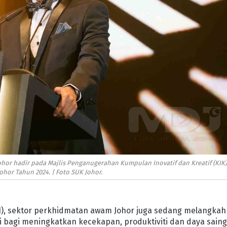
 Johor hadir pada Majlis Penganugerahan Kumpulan Inovatif dan Kreatif (KIK
ohor Tahun 2024. | Foto SUK Johor.
I), sektor perkhidmatan awam Johor juga sedang melangkah
bagi meningkatkan kecekapan, produktiviti dan daya sain