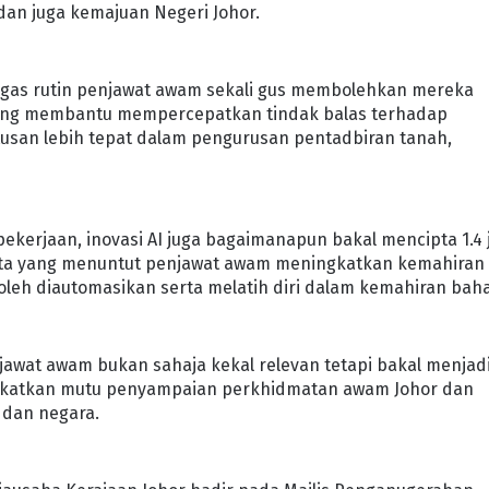
an juga kemajuan Negeri Johor.
tugas rutin penjawat awam sekali gus membolehkan mereka
f yang membantu mempercepatkan tindak balas terhadap
an lebih tepat dalam pengurusan pentadbiran tanah,
kerjaan, inovasi AI juga bagaimanapun bakal mencipta 1.4 
data yang menuntut penjawat awam meningkatkan kemahiran
leh diautomasikan serta melatih diri dalam kemahiran baha
enjawat awam bukan sahaja kekal relevan tetapi bakal menjad
ningkatkan mutu penyampaian perkhidmatan awam Johor dan
 dan negara.