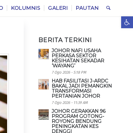
O
KOLUMNIS
GALERI
PAUTAN
Ope
BERITA TERKINI
JOHOR NAFI USAHA
PERKASA SEKTOR
KESIHATAN SEKADAR
‘WAYANG’
7 Ogo 2026 - 5:18 PM
HAB FASILITASI J-ARDC
BAKAL JADI PEMANGKIN
TRANSFORMASI
PERTANIAN JOHOR
7 Ogo 2026 - 11:39 AM
JOHOR GERAKKAN 96
PROGRAM GOTONG-
ROYONG BENDUNG
PENINGKATAN KES
DENGGI