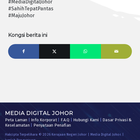
#MediaDigitalJohor
#SahihTepatPantas
#MajuJohor
Kongsi berita ini
MEDIA DIGITAL JOHOR
Peta Laman
|
Info Korporat
|
F.A.Q
|
Hubungi Kami
|
Dasar Privasi &
Keselamatan
|
Penyataan Penafian
Hakcipta Terpelihara © 2026 Kerajaan Negeri Johor | Media Digital Johor. |