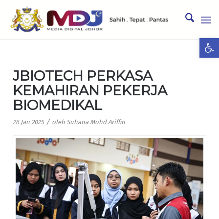
Ope
JBIOTECH PERKASA
KEMAHIRAN PEKERJA
BIOMEDIKAL
/
26 Jan 2025
oleh
Suhana Mohd Ariffin