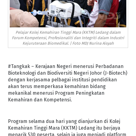
Pelajar Kolej Kemahiran Tinggi Mara (KKTM) Ledang dalam
Forum Kompetensi, Profesionaliti dan Integriti dalam Industri
Kejuruteraan Biomedikal. | Foto MDJ Nurina Aisyah
#Tangkak – Kerajaan Negeri menerusi Perbadanan
Bioteknologi dan Biodiversiti Negeri Johor (J-Biotech)
dengan kerjasama pelbagai institusi pendidikan
akan terus memperkasa kemahiran bidang
mekanikal menerusi Program Peningkatan
Kemahiran dan Kompetensi.
Program selama dua hari yang dianjurkan di Kolej
Kemahiran Tinggi Mara (KKTM) Ledang itu berjaya
menarik 530 peserta, selain ia juga menjadi platform