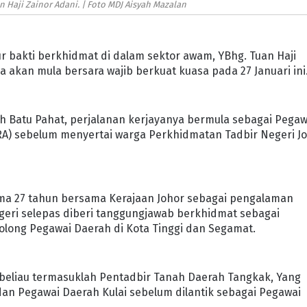
 Haji Zainor Adani. | Foto MDJ Aisyah Mazalan
r bakti berkhidmat di dalam sektor awam, YBhg. Tuan Haji
akan mula bersara wajib berkuat kuasa pada 27 Januari ini
Batu Pahat, perjalanan kerjayanya bermula sebagai Pegaw
RA) sebelum menyertai warga Perkhidmatan Tadbir Negeri J
ama 27 tahun bersama Kerajaan Johor sebagai pengalaman
ri selepas diberi tanggungjawab berkhidmat sebagai
nolong Pegawai Daerah di Kota Tinggi dan Segamat.
h beliau termasuklah Pentadbir Tanah Daerah Tangkak, Yang
an Pegawai Daerah Kulai sebelum dilantik sebagai Pegawai