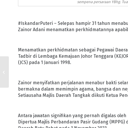
sempena persaraan YBhg. Tuan
#IskandarPuteri – Selepas hampir 31 tahun menabu
Zainor Adani menamatkan perkhidmatannya apabila 
Menamatkan perkhidmatan sebagai Pegawai Daerah 
Tadbir di Lembaga Kemajuan Johor Tenggara (KEJO
(JCS) pada 1 Januari 1998.
REVOLUSI TRANSONIK
HARIMAU SELATAN
Zainor menyifatkan perjalanan menabur bakti sel
bermakna dalam memimpin agama, bangsa dan nege
Setiausaha Majlis Daerah Tangkak diikuti Ketua Pe
Antara jawatan signifikan yang pernah digalas ole
Dipertua Majlis Perbandaran Pasir Gudang (MPPG) d