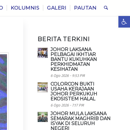
O
KOLUMNIS
GALERI
PAUTAN
Ope
BERITA TERKINI
JOHOR LAKSANA
PELBAGAI IKHTIAR
BANTU KUKUHKAN
PERKHIDMATAN
KESIHATAN
6 Ogo 2026 - 9:53 PM
COLORCON BUKTI
USAHA KERAJAAN
JOHOR PERKUKUH
EKOSISTEM HALAL
6 Ogo 2026 - 7:17 PM
JOHOR MULA LAKSANA
SEMARAK MAGHRIB DAN
ISYAK DI SELURUH
NEGERI