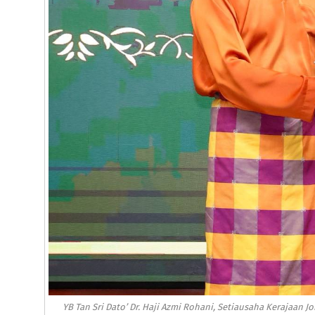
YB Tan Sri Dato’ Dr. Haji Azmi Rohani, Setiausaha Kerajaan