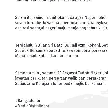
Daerah Batu Pahat pada 1 November 2023.
Selain itu, Zainor menitipkan doa agar Negeri Joh
selain turut berkeyakinan perancangan strategik
aspirasi sebagai negeri maju menjelang tahun 2030.
Terdahulu, YB Tan Sri Dato’ Dr. Haji Azmi Rohani, 
Sedetik Bersama Seabad Terasa sempena persaraan 
Muhammad, Kota Iskandar, hari ini.
Sementara itu, seramai 25 Pegawai Tadbir Negeri J
jawatan berikutan persaraan wajib dan pertukaran
Setiausaha Kerajaan Johor pada majlis berkenaan.
#BangsaJohor
#MediaDigitalJohor