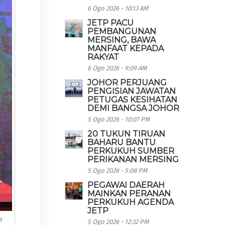
6 Ogo 2026 - 10:13 AM
JETP PACU
PEMBANGUNAN
MERSING, BAWA
MANFAAT KEPADA
RAKYAT
6 Ogo 2026 - 9:09 AM
JOHOR PERJUANG
PENGISIAN JAWATAN
PETUGAS KESIHATAN
DEMI BANGSA JOHOR
5 Ogo 2026 - 10:07 PM
20 TUKUN TIRUAN
BAHARU BANTU
PERKUKUH SUMBER
PERIKANAN MERSING
5 Ogo 2026 - 5:08 PM
PEGAWAI DAERAH
MAINKAN PERANAN
PERKUKUH AGENDA
JETP
a
5 Ogo 2026 - 12:32 PM