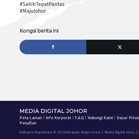
#SahihTepatPantas
#MajuJohor
Kongsi berita ini
MEDIA DIGITAL JOHOR
Peta Laman
|
Info Korporat
|
F.A.Q
|
Hubungi Kami
|
Dasar Priva
Penafian
Hakcipta Terpelihara © 2026 Kerajaan Negeri Johor | Media Digital Johor. |