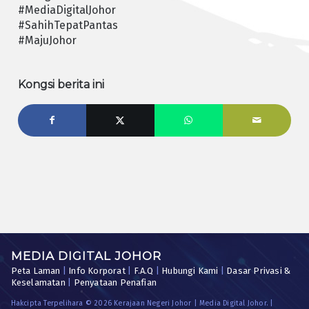
#MediaDigitalJohor
#SahihTepatPantas
#MajuJohor
Kongsi berita ini
MEDIA DIGITAL JOHOR
Peta Laman
|
Info Korporat
|
F.A.Q
|
Hubungi Kami
|
Dasar Privasi &
Keselamatan
|
Penyataan Penafian
Hakcipta Terpelihara © 2026 Kerajaan Negeri Johor | Media Digital Johor. |