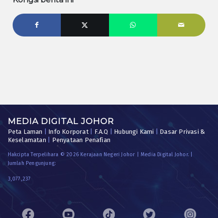
MEDIA DIGITAL JOHOR
Peta Laman
|
Info Korporat
|
F.A.Q
|
Hubungi Kami
|
Dasar Privasi &
Keselamatan
|
Penyataan Penafian
Hakcipta Terpelihara © 2026 Kerajaan Negeri Johor | Media Digital Johor. |
Jumlah Pengunjung:
3,077,237