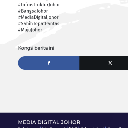
#InfrastrukturJohor
#BangsaJohor
#MediaDigitalJohor
#SahihTepatPantas
#MajuJohor
Kongsi berita ini
MEDIA DIGITAL JOHOR