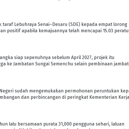
k taraf Lebuhraya Senai–Desaru (SDE) kepada empat lorong
n positif apabila kemajuannya telah mencapai 15.03 peratu
jangka siap sepenuhnya sebelum April 2027, projek itu
ngga ke Jambatan Sungai Semenchu selain pembinaan jamba
an Negeri sudah mengemukakan permohonan peruntukan ke
timbangan dan perbincangan di peringkat Kementerian Kerj
hun lalu bersamaan purata 31,000 pengguna sehari, laluan