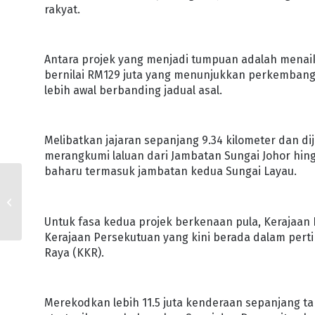
rakyat.
Antara projek yang menjadi tumpuan adalah menai
bernilai RM129 juta yang menunjukkan perkembanga
lebih awal berbanding jadual asal.
Melibatkan jajaran sepanjang 9.34 kilometer dan di
merangkumi laluan dari Jambatan Sungai Johor hi
baharu termasuk jambatan kedua Sungai Layau.
MENELUSURI DEDIKASI,
MENYEMAI LEGASI
SETIAUSAHA KERAJAAN
Untuk fasa kedua projek berkenaan pula, Keraja
JOHOR
Kerajaan Persekutuan yang kini berada dalam per
Raya (KKR).
Merekodkan lebih 11.5 juta kenderaan sepanjang ta