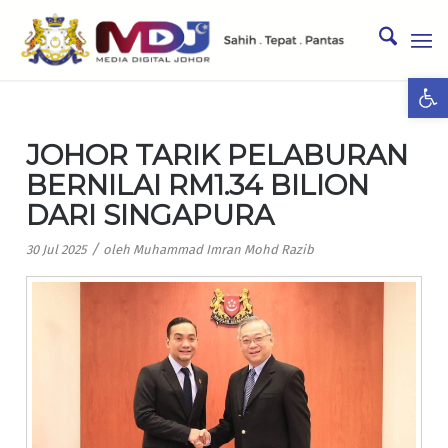
Ope
JOHOR TARIK PELABURAN
BERNILAI RM1.34 BILION
DARI SINGAPURA
/
30 Jul 2025
oleh
Muhammad Imran Mohd Razib