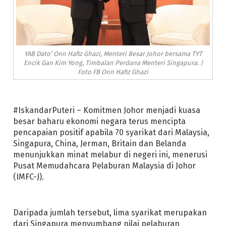
YAB Dato’ Onn Hafiz Ghazi, Menteri Besar Johor bersama TYT
Encik Gan Kim Yong, Timbalan Perdana Menteri Singapura. |
Foto FB Onn Hafiz Ghazi
#IskandarPuteri – Komitmen Johor menjadi kuasa
besar baharu ekonomi negara terus mencipta
pencapaian positif apabila 70 syarikat dari Malaysia,
Singapura, China, Jerman, Britain dan Belanda
menunjukkan minat melabur di negeri ini, menerusi
Pusat Memudahcara Pelaburan Malaysia di Johor
(IMFC-J).
Daripada jumlah tersebut, lima syarikat merupakan
dari Singapura menyumbang nilai pelaburan