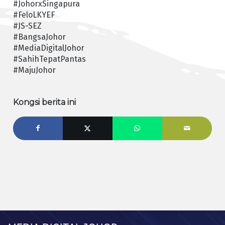
#JohorxSingapura
#FeloLKYEF
#JS-SEZ
#BangsaJohor
#MediaDigitalJohor
#SahihTepatPantas
#MajuJohor
Kongsi berita ini