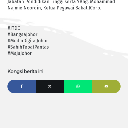
Jabatan Pendidikan Tinggi serta YBhg. Mohammad
Najmie Noordin, Ketua Pegawai Bakat JCorp.
#JTDC
#BangsaJohor
#MediaDigitalJohor
#SahihTepatPantas
#MajuJohor
Kongsi berita ini