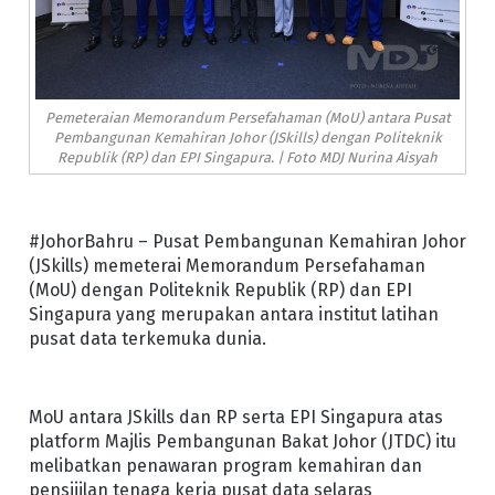
Pemeteraian Memorandum Persefahaman (MoU) antara Pusat
Pembangunan Kemahiran Johor (JSkills) dengan Politeknik
Republik (RP) dan EPI Singapura. | Foto MDJ Nurina Aisyah
#JohorBahru – Pusat Pembangunan Kemahiran Johor
(JSkills) memeterai Memorandum Persefahaman
(MoU) dengan Politeknik Republik (RP) dan EPI
Singapura yang merupakan antara institut latihan
pusat data terkemuka dunia.
MoU antara JSkills dan RP serta EPI Singapura atas
platform Majlis Pembangunan Bakat Johor (JTDC) itu
melibatkan penawaran program kemahiran dan
pensijilan tenaga kerja pusat data selaras