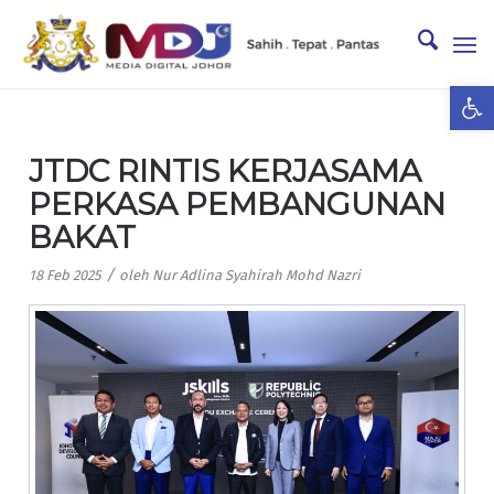
Ope
JTDC RINTIS KERJASAMA
PERKASA PEMBANGUNAN
BAKAT
/
18 Feb 2025
oleh
Nur Adlina Syahirah Mohd Nazri