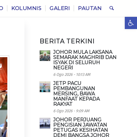
O
KOLUMNIS
GALERI
PAUTAN
Ope
BERITA TERKINI
JOHOR MULA LAKSANA
SEMARAK MAGHRIB DAN
ISYAK DI SELURUH
NEGERI
6 Ogo 2026 - 10:13 AM
JETP PACU
PEMBANGUNAN
MERSING, BAWA
MANFAAT KEPADA
RAKYAT
6 Ogo 2026 - 9:09 AM
JOHOR PERJUANG
PENGISIAN JAWATAN
PETUGAS KESIHATAN
DEMI BANGSA JOHOR