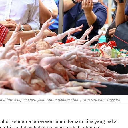
sih Johor sempena perayaan Tahun Baharu Cina. | Foto MDJ Wira Anggara
h Johor sempena perayaan Tahun Baharu Cina yang bakal
uar biasa dalam kalangan masyarakat setempat.