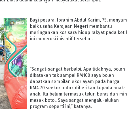
Bagi pesara, Ibrahim Abdul Karim, 75, menya
baik usaha Kerajaan Negeri membantu
meringankan kos sara hidup rakyat pada keti
ini menerusi inisiatif tersebut.
“Sangat-sangat berbaloi. Apa tidaknya, boleh
dikatakan tak sampai RM100 saya boleh
dapatkan sembilan ekor ayam pada harga
RM4.70 seekor untuk diberikan kepada anak-
anak. Itu belum termasuk telur, beras dan mi
masak botol. Saya sangat mengalu-alukan
program seperti ini,” katanya.