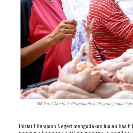
YAB Dato’ Onn Hafiz Ghazi hadir ke Program Jualan Ka
Inisiatif Kerajaan Negeri mengadakan Jualan Kasi
menjelma beberapa hari lagi menerima sambutan l