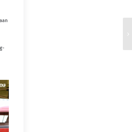
yaan
ng-