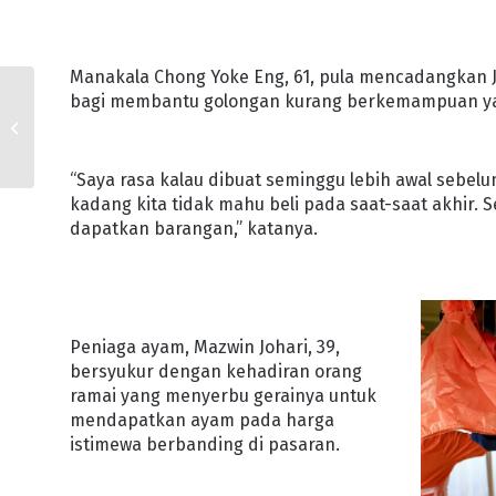
Manakala Chong Yoke Eng, 61, pula mencadangkan J
TEATER TITIS, BATTLE
bagi membantu golongan kurang berkemampuan yan
OF ENDAU IMBAU
MEMORI PERANG
MALAYA
“Saya rasa kalau dibuat seminggu lebih awal sebel
kadang kita tidak mahu beli pada saat-saat akhir. 
dapatkan barangan,” katanya.
Peniaga ayam, Mazwin Johari, 39,
bersyukur dengan kehadiran orang
ramai yang menyerbu gerainya untuk
mendapatkan ayam pada harga
istimewa berbanding di pasaran.