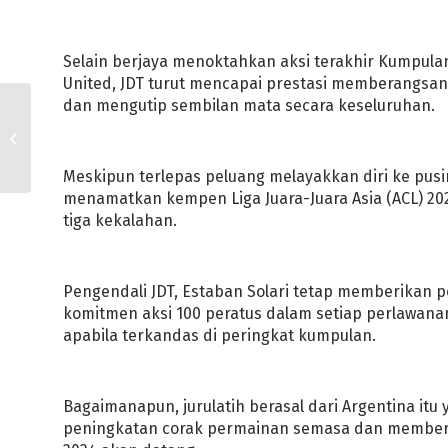
Selain berjaya menoktahkan aksi terakhir Kumpula
United, JDT turut mencapai prestasi memberangsa
dan mengutip sembilan mata secara keseluruhan.
HAMPIR 2,000
PENUNTUT UiTM
CAWANGAN JOHOR
SERTAI SOUTHERN
Meskipun terlepas peluang melayakkan diri ke pusin
VOLUNTEERS
menamatkan kempen Liga Juara-Juara Asia (ACL) 2
tiga kekalahan.
Pengendali JDT, Estaban Solari tetap memberikan
komitmen aksi 100 peratus dalam setiap perlawan
apabila terkandas di peringkat kumpulan.
Bagaimanapun, jurulatih berasal dari Argentina itu
peningkatan corak permainan semasa dan memberi