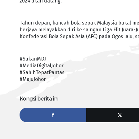
2024 akan datang.
Tahun depan, kancah bola sepak Malaysia bakal me
berjaya melayakkan diri ke saingan Liga Elit Juara-
Konfederasi Bola Sepak Asia (AFC) pada Ogos lalu, s
#SukanMDJ
#MediaDigitalJohor
#SahihTepatPantas
#MajuJohor
Kongsi berita ini