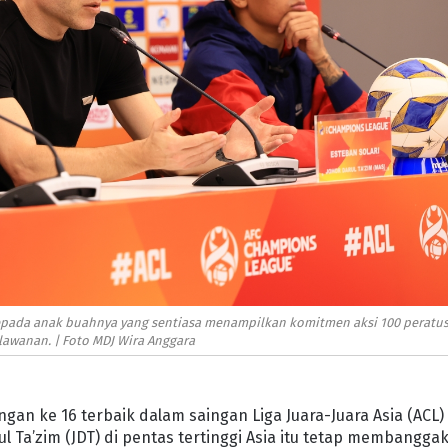
epada anak buahnya yang sentiasa menampilkan komitmen aksi 100 peratu
lawanan. | Foto MDJ Wira Anggara
gan ke 16 terbaik dalam saingan Liga Juara-Juara Asia (ACL)
 Ta’zim (JDT) di pentas tertinggi Asia itu tetap membangga