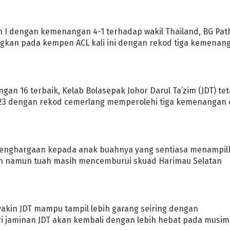
n I dengan kemenangan 4-1 terhadap wakil Thailand, BG Pa
ngkan pada kempen ACL kali ini dengan rekod tiga kemenan
gan 16 terbaik, Kelab Bolasepak Johor Darul Ta’zim (JDT) te
023 dengan rekod cemerlang memperolehi tiga kemenangan
 penghargaan kepada anak buahnya yang sentiasa menampil
an namun tuah masih mencemburui skuad Harimau Selatan
 yakin JDT mampu tampil lebih garang seiring dengan
 jaminan JDT akan kembali dengan lebih hebat pada musim