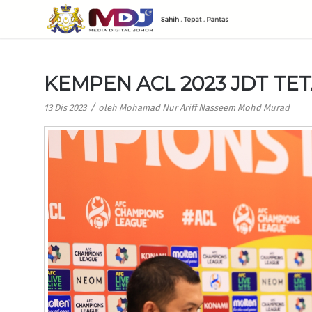
KEMPEN ACL 2023 JDT T
/
13 Dis 2023
oleh
Mohamad Nur Ariff Nasseem Mohd Murad