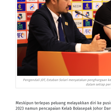
Pengendali JDT, Estaban Solari menyatakan penghargaan k
dalam setiap per
Meskipun terlepas peluang melayakkan diri ke pusin
2023 namun pencapaian Kelab Bolasepak Johor Darul