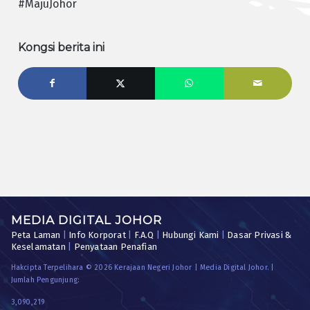
#MajuJohor
Kongsi berita ini
MEDIA DIGITAL JOHOR
Peta Laman
|
Info Korporat
|
F.A.Q
|
Hubungi Kami
|
Dasar Privasi &
Keselamatan
|
Penyataan Penafian
Hakcipta Terpelihara © 2026 Kerajaan Negeri Johor | Media Digital Johor. |
Jumlah Pengunjung:
3,090,219