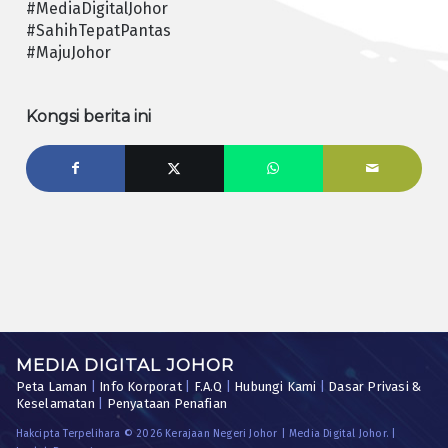
#MediaDigitalJohor
#SahihTepatPantas
#MajuJohor
Kongsi berita ini
MEDIA DIGITAL JOHOR
Peta Laman
|
Info Korporat
|
F.A.Q
|
Hubungi Kami
|
Dasar Privasi &
Keselamatan
|
Penyataan Penafian
Hakcipta Terpelihara © 2026 Kerajaan Negeri Johor | Media Digital Johor. |