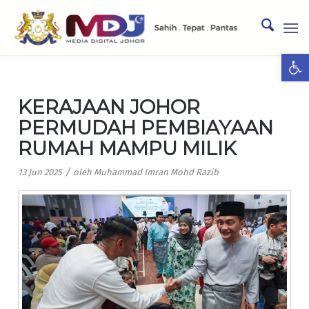
Ope
KERAJAAN JOHOR
PERMUDAH PEMBIAYAAN
RUMAH MAMPU MILIK
/
13 Jun 2025
oleh
Muhammad Imran Mohd Razib