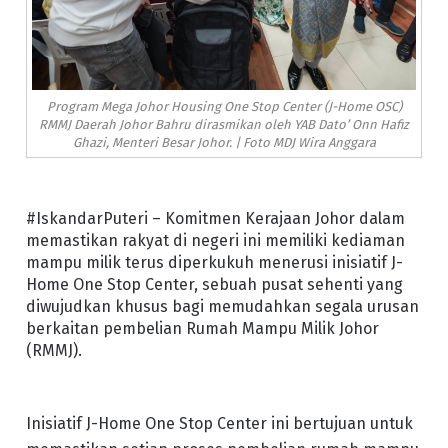
Program Mega Johor Housing One Stop Center (J-Home OSC)
RMMJ Daerah Johor Bahru dirasmikan oleh YAB Dato’ Onn Hafiz
Ghazi, Menteri Besar Johor. | Foto MDJ Wira Anggara
#IskandarPuteri – Komitmen Kerajaan Johor dalam
memastikan rakyat di negeri ini memiliki kediaman
mampu milik terus diperkukuh menerusi inisiatif J-
Home One Stop Center, sebuah pusat sehenti yang
diwujudkan khusus bagi memudahkan segala urusan
berkaitan pembelian Rumah Mampu Milik Johor
(RMMJ).
Inisiatif J-Home One Stop Center ini bertujuan untuk