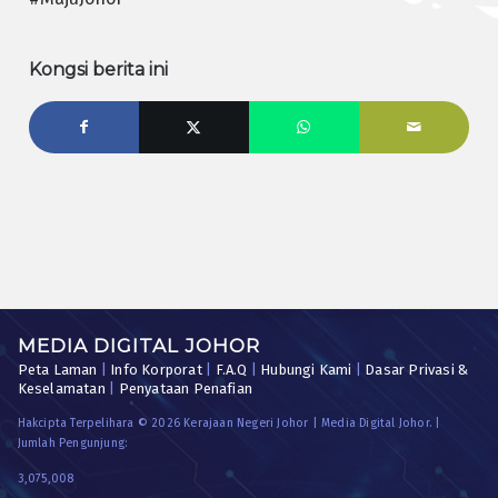
Kongsi berita ini
MEDIA DIGITAL JOHOR
Peta Laman
|
Info Korporat
|
F.A.Q
|
Hubungi Kami
|
Dasar Privasi &
Keselamatan
|
Penyataan Penafian
Hakcipta Terpelihara © 2026 Kerajaan Negeri Johor | Media Digital Johor. |
Jumlah Pengunjung:
3,075,008