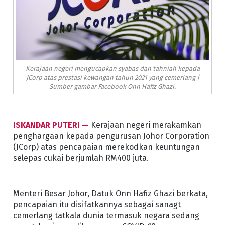
Kerajaan negeri mengucapkan syabas dan tahniah kepada
JCorp atas prestasi kewangan tahun 2021 yang cemerlang |
Sumber gambar Facebook Onn Hafiz Ghazi.
ISKANDAR PUTERI —
Kerajaan negeri merakamkan
penghargaan kepada pengurusan Johor Corporation
(JCorp) atas pencapaian merekodkan keuntungan
selepas cukai berjumlah RM400 juta.
Menteri Besar Johor, Datuk Onn Hafiz Ghazi berkata,
pencapaian itu disifatkannya sebagai sanagt
cemerlang tatkala dunia termasuk negara sedang