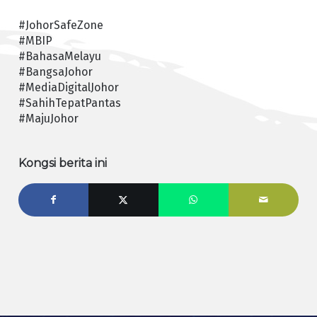
#JohorSafeZone
#MBIP
#BahasaMelayu
#BangsaJohor
#MediaDigitalJohor
#SahihTepatPantas
#MajuJohor
Kongsi berita ini