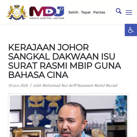
Ope
KERAJAAN JOHOR
SANGKAL DAKWAAN ISU
SURAT RASMI MBIP GUNA
BAHASA CINA
/
10 Jun 2026
oleh
Mohamad Nur Ariff Nasseem Mohd Murad