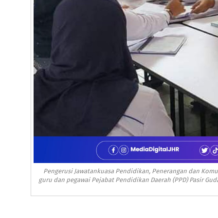
Pengerusi Jawatankuasa Pendidikan, Penerangan dan Komuni
guru dan pegawai Pejabat Pendidikan Daerah (PPD) Pasir Gud