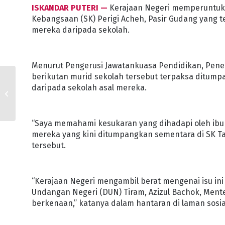
ISKANDAR PUTERI —
Kerajaan Negeri memperuntuk
Kebangsaan (SK) Perigi Acheh, Pasir Gudang yang
mereka daripada sekolah.
Menurut Pengerusi Jawatankuasa Pendidikan, Pener
berikutan murid sekolah tersebut terpaksa ditump
JOHOR PERLUAS
daripada sekolah asal mereka.
JAUHAR CHILDCARE
CENTRE DI PPR
“Saya memahami kesukaran yang dihadapi oleh ib
mereka yang kini ditumpangkan sementara di SK Tan
tersebut.
“Kerajaan Negeri mengambil berat mengenai isu in
Undangan Negeri (DUN) Tiram, Azizul Bachok, Ment
berkenaan,” katanya dalam hantaran di laman sosia