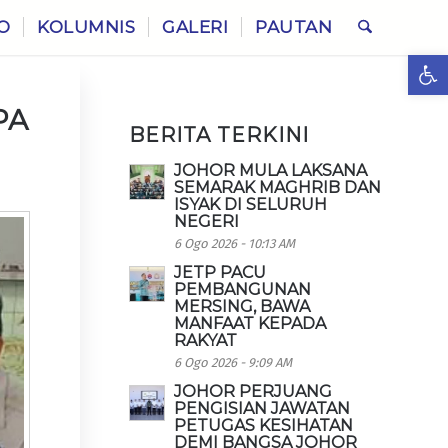
O
KOLUMNIS
GALERI
PAUTAN
Ope
PA
BERITA TERKINI
JOHOR MULA LAKSANA
SEMARAK MAGHRIB DAN
ISYAK DI SELURUH
NEGERI
6 Ogo 2026 - 10:13 AM
JETP PACU
PEMBANGUNAN
MERSING, BAWA
MANFAAT KEPADA
RAKYAT
6 Ogo 2026 - 9:09 AM
JOHOR PERJUANG
PENGISIAN JAWATAN
PETUGAS KESIHATAN
DEMI BANGSA JOHOR