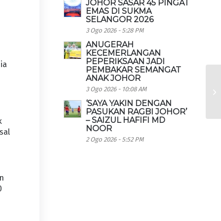
JOHOR SASAR 45 PINGAT
EMAS DI SUKMA
SELANGOR 2026
3 Ogo 2026 - 5:28 PM
ANUGERAH
KECEMERLANGAN
PEPERIKSAAN JADI
ia
PEMBAKAR SEMANGAT
ANAK JOHOR
3 Ogo 2026 - 10:08 AM
‘SAYA YAKIN DENGAN
PASUKAN RAGBI JOHOR’
– SAIZUL HAFIFI MD
k
NOOR
sal
2 Ogo 2026 - 5:52 PM
an
0