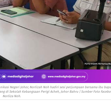
kasi Negeri Johor, Norlizah Noh hadiri sesi perjumpaan bersama ibu bapa
ang di Sekolah Kebangsaan Perigi Acheh, Johor Bahru | Sumber Foto Faceb
Norliza Noh.