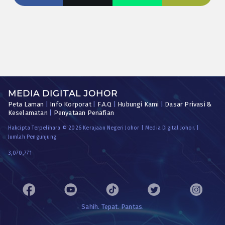
MEDIA DIGITAL JOHOR
Peta Laman
|
Info Korporat
|
F.A.Q
|
Hubungi Kami
|
Dasar Privasi &
Keselamatan
|
Penyataan Penafian
Hakcipta Terpelihara © 2026 Kerajaan Negeri Johor | Media Digital Johor. |
Jumlah Pengunjung:
3,070,771
Sahih. Tepat. Pantas.