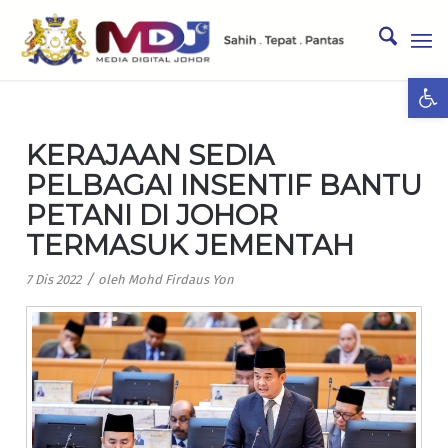
Ope
KERAJAAN SEDIA
PELBAGAI INSENTIF BANTU
PETANI DI JOHOR
TERMASUK JEMENTAH
/
7 Dis 2022
oleh
Mohd Firdaus Yon