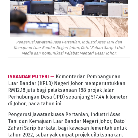
Pengerusi Jawatankuasa Pertanian, Industri Asas Tani dan
Kemajuan Luar Bandar Negeri Johor, Dato’ Zahari Sarip | Unit
Media dan Komunikasi Pejabat Menteri Besar Johor.
ISKANDAR PUTERI —
Kementerian Pembangunan
Luar Bandar (KPLB) Negeri Johor memperuntukkan
RM12.18 juta bagi pelaksanaan 188 projek Jalan
Perhubungan Desa (JPD) sepanjang 517.44 kilometer
di Johor, pada tahun ini.
Pengerusi Jawatankuasa Pertanian, Industri Asas
Tani dan Kemajuan Luar Bandar Negeri Johor, Dato’
Zahari Sarip berkata, bagi kawasan Jementah untuk
tahun 2022, sebanyak empat projek dilaksanakan.