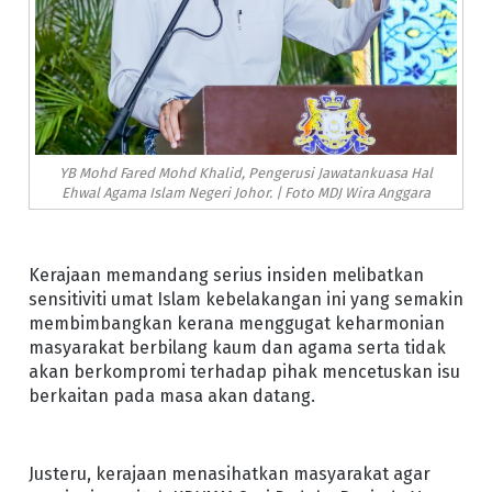
YB Mohd Fared Mohd Khalid, Pengerusi Jawatankuasa Hal
Ehwal Agama Islam Negeri Johor. | Foto MDJ Wira Anggara
Kerajaan memandang serius insiden melibatkan
sensitiviti umat Islam kebelakangan ini yang semakin
membimbangkan kerana menggugat keharmonian
masyarakat berbilang kaum dan agama serta tidak
akan berkompromi terhadap pihak mencetuskan isu
berkaitan pada masa akan datang.
Justeru, kerajaan menasihatkan masyarakat agar