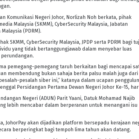
ngan.
n Komunikasi Negeri Johor, Norlizah Noh berkata, pihak
edia Malaysia (SKMM), CyberSecurity Malaysia, Jabatan
a Malaysia (PDRM).
ak SKMM, CyberSecurity Malaysia, JPDP serta PDRM bagi tu
ividu yang tidak bertanggungjawab dalam menyebar luas
s perundangan.
ama pemegang-pemegang taruh berkaitan bagi mencapai sa
uan membendung bukan sahaja berita palsu malah juga dari
esalah-pesalah siber ini,” katanya dalam ucapan penggulu
nggal Persidangan Pertama Dewan Negeri Johor Ke-15, hari 
Undangan Negeri (ADUN) Parit Yaani, Datuk Mohamad Najib
ang lebih mencabar dalam berperanan untuk menangani isu
a, JohorPay akan dijadikan platform bersepadu kerajaan ne
ecara berperingkat bagi tempoh lima tahun akan datang.