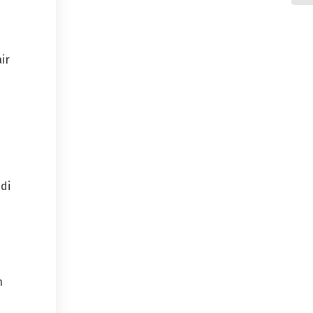
ir
di
n