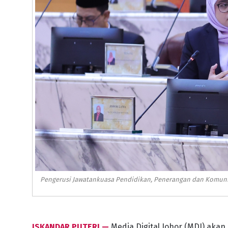
Pengerusi Jawatankuasa Pendidikan, Penerangan dan Komunika
ISKANDAR PUTERI —
Media Digital Johor (MDJ) aka