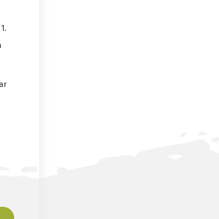
1.
a
n
ar