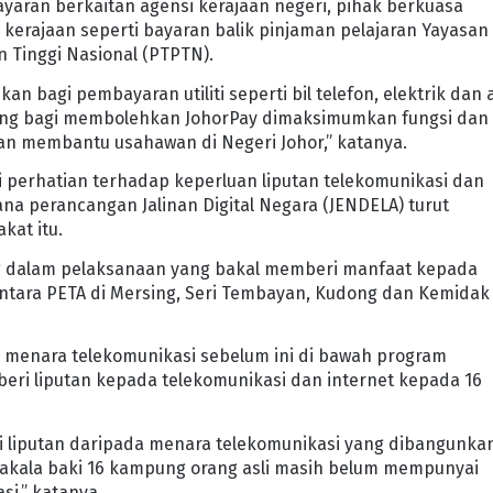
aran berkaitan agensi kerajaan negeri, pihak berkuasa
erajaan seperti bayaran balik pinjaman pelajaran Yayasan
 Tinggi Nasional (PTPTN).
an bagi pembayaran utiliti seperti bil telefon, elektrik dan a
ang bagi membolehkan JohorPay dimaksimumkan fungsi dan
n membantu usahawan di Negeri Johor,” katanya.
perhatian terhadap keperluan liputan telekomunikasi dan
na perancangan Jalinan Digital Negara (JENDELA) turut
kat itu.
ang dalam pelaksanaan yang bakal memberi manfaat kepada
antara PETA di Mersing, Seri Tembayan, Kudong dan Kemidak 
6 menara telekomunikasi sebelum ini di bawah program
ri liputan kepada telekomunikasi dan internet kepada 16
ai liputan daripada menara telekomunikasi yang dibangunka
akala baki 16 kampung orang asli masih belum mempunyai
i,” katanya.