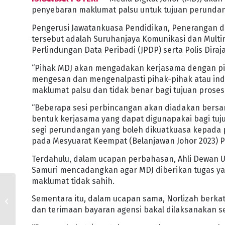
penyebaran maklumat palsu untuk tujuan perunda
Pengerusi Jawatankuasa Pendidikan, Penerangan da
tersebut adalah Suruhanjaya Komunikasi dan Multim
Perlindungan Data Peribadi (JPDP) serta Polis Diraj
“Pihak MDJ akan mengadakan kerjasama dengan pih
mengesan dan mengenalpasti pihak-pihak atau ind
maklumat palsu dan tidak benar bagi tujuan prose
“Beberapa sesi perbincangan akan diadakan bers
bentuk kerjasama yang dapat digunapakai bagi tuj
segi perundangan yang boleh dikuatkuasa kepada p
pada Mesyuarat Keempat (Belanjawan Johor 2023) Pe
Terdahulu, dalam ucapan perbahasan, Ahli Dewan 
Samuri mencadangkan agar MDJ diberikan tugas y
maklumat tidak sahih.
RANCANG BANGUNKAN
1,325 HEKTAR KAWASAN
Sementara itu, dalam ucapan sama, Norlizah berkat
TANAMAN KELAPA
dan terimaan bayaran agensi bakal dilaksanakan s
MENJELANG 2027