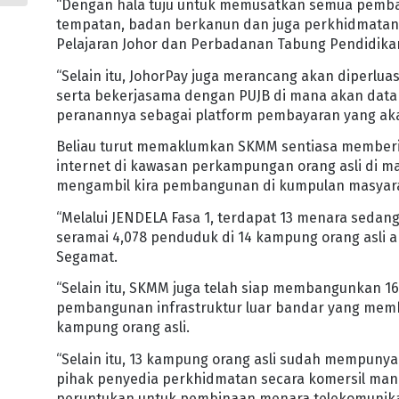
“Dengan hala tuju untuk memusatkan semua pembay
tempatan, badan berkanun dan juga perkhidmatan k
Pelajaran Johor dan Perbadanan Tabung Pendidikan
“Selain itu, JohorPay juga merancang akan diperluask
serta bekerjasama dengan PUJB di mana akan dat
peranannya sebagai platform pembayaran yang aka
Beliau turut memaklumkan SKMM sentiasa memberi 
internet di kawasan perkampungan orang asli di ma
mengambil kira pembangunan di kumpulan masyara
“Melalui JENDELA Fasa 1, terdapat 13 menara sed
seramai 4,078 penduduk di 14 kampung orang asli 
Segamat.
“Selain itu, SKMM juga telah siap membangunkan 1
pembangunan infrastruktur luar bandar yang membe
kampung orang asli.
“Selain itu, 13 kampung orang asli sudah mempuny
pihak penyedia perkhidmatan secara komersil man
peruntukan untuk pembinaan menara telekomunikas