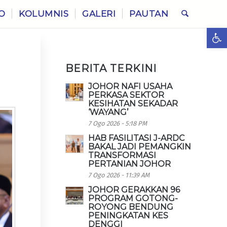
O
KOLUMNIS
GALERI
PAUTAN
Ope
BERITA TERKINI
JOHOR NAFI USAHA
PERKASA SEKTOR
KESIHATAN SEKADAR
‘WAYANG’
7 Ogo 2026 - 5:18 PM
HAB FASILITASI J-ARDC
BAKAL JADI PEMANGKIN
TRANSFORMASI
PERTANIAN JOHOR
7 Ogo 2026 - 11:39 AM
JOHOR GERAKKAN 96
PROGRAM GOTONG-
ROYONG BENDUNG
PENINGKATAN KES
DENGGI