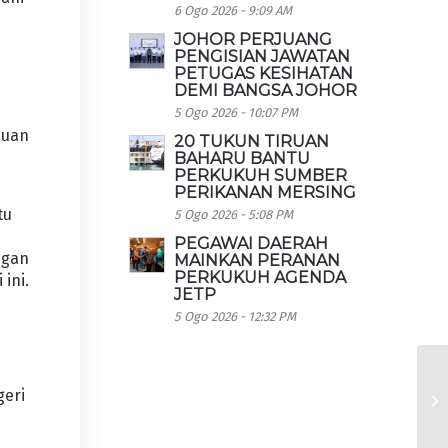
6 Ogo 2026 - 9:09 AM
JOHOR PERJUANG
PENGISIAN JAWATAN
PETUGAS KESIHATAN
DEMI BANGSA JOHOR
5 Ogo 2026 - 10:07 PM
juan
20 TUKUN TIRUAN
BAHARU BANTU
PERKUKUH SUMBER
PERIKANAN MERSING
tu
5 Ogo 2026 - 5:08 PM
PEGAWAI DAERAH
ngan
MAINKAN PERANAN
PERKUKUH AGENDA
ini.
JETP
5 Ogo 2026 - 12:32 PM
geri