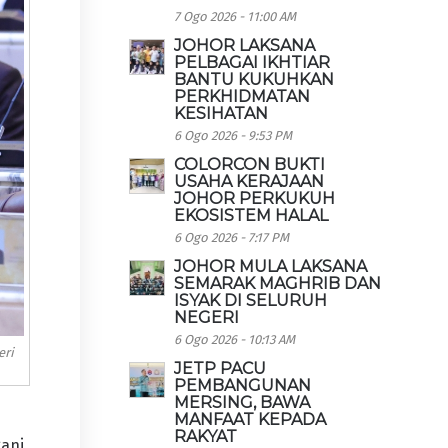
7 Ogo 2026 - 11:00 AM
JOHOR LAKSANA
PELBAGAI IKHTIAR
BANTU KUKUHKAN
PERKHIDMATAN
KESIHATAN
6 Ogo 2026 - 9:53 PM
COLORCON BUKTI
USAHA KERAJAAN
JOHOR PERKUKUH
EKOSISTEM HALAL
6 Ogo 2026 - 7:17 PM
JOHOR MULA LAKSANA
SEMARAK MAGHRIB DAN
ISYAK DI SELURUH
NEGERI
6 Ogo 2026 - 10:13 AM
eri
JETP PACU
PEMBANGUNAN
MERSING, BAWA
MANFAAT KEPADA
RAKYAT
gani