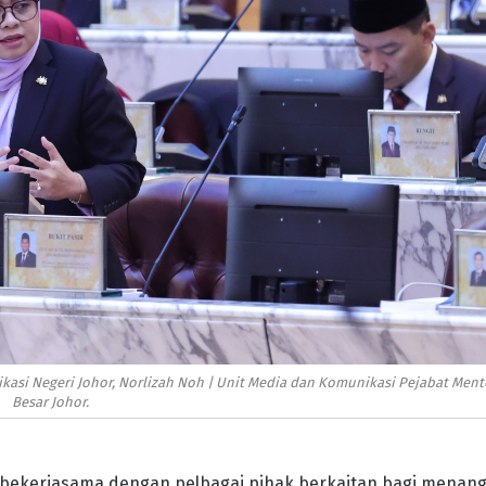
si Negeri Johor, Norlizah Noh | Unit Media dan Komunikasi Pejabat Ment
Besar Johor.
n bekerjasama dengan pelbagai pihak berkaitan bagi menan