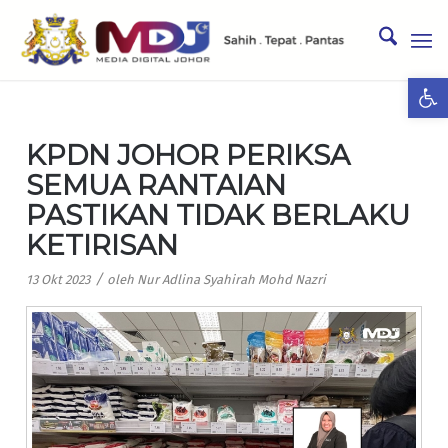
Ope
KPDN JOHOR PERIKSA
SEMUA RANTAIAN
PASTIKAN TIDAK BERLAKU
KETIRISAN
/
13 Okt 2023
oleh
Nur Adlina Syahirah Mohd Nazri