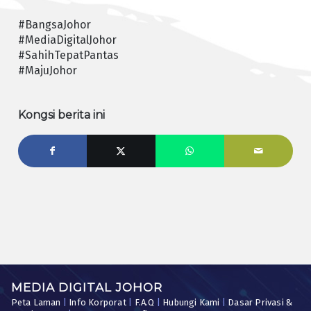
#BangsaJohor
#MediaDigitalJohor
#SahihTepatPantas
#MajuJohor
Kongsi berita ini
MEDIA DIGITAL JOHOR
Peta Laman
|
Info Korporat
|
F.A.Q
|
Hubungi Kami
|
Dasar Privasi &