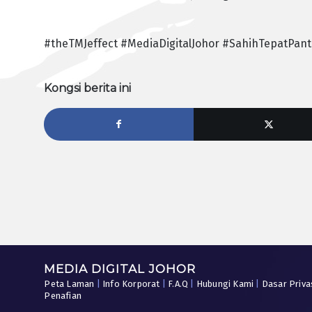
#theTMJeffect #MediaDigitalJohor #SahihTepatPan
Kongsi berita ini
MEDIA DIGITAL JOHOR
Peta Laman
|
Info Korporat
|
F.A.Q
|
Hubungi Kami
|
Dasar Priva
Penafian