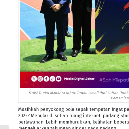
DYAM Tunku Mahkota Johor, Tunku Ismail Ibni Sultan Ibra
Perasmian
Masihkah penyokong bola sepak tempatan ingat per
2022? Menular di setiap ruang internet, padang Stad
perlawanan. Lebih memburukkan, kelihatan beber
mengeluarkan takungan air daripada padang.