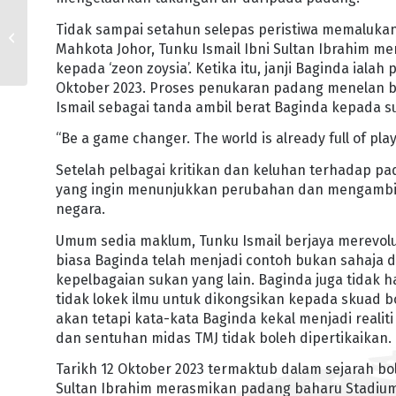
‘JAMBATAN SERVIS’
Tidak sampai setahun selepas peristiwa memalukan
DIRUNTUHKAN DEMI
Mahkota Johor, Tunku Ismail Ibni Sultan Ibrahim m
KESELAMATAN
PENDUDUK
kepada ‘zeon zoysia’. Ketika itu, janji Baginda ia
Oktober 2023. Proses penukaran padang menelan be
Ismail sebagai tanda ambil berat Baginda kepada s
“Be a game changer. The world is already full of play
Setelah pelbagai kritikan dan keluhan terhadap p
yang ingin menunjukkan perubahan dan mengambil 
negara.
Umum sedia maklum, Tunku Ismail berjaya merevolusi
biasa Baginda telah menjadi contoh bukan sahaja di
kepelbagaian sukan yang lain. Baginda juga tidak 
tidak lokek ilmu untuk dikongsikan kepada skuad b
akan tetapi kata-kata Baginda kekal menjadi reali
dan sentuhan midas TMJ tidak boleh dipertikaikan.
Tarikh 12 Oktober 2023 termaktub dalam sejarah bo
Sultan Ibrahim merasmikan padang baharu Stadium N