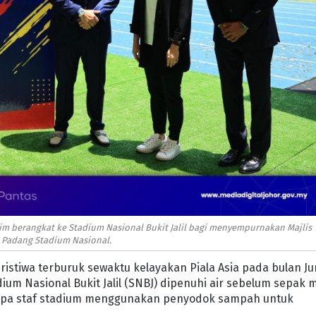
him berangkat ke Stadium Nasional Bukit Jalil bagi menyempurnakan Majlis
 Padang Stadium Nasional.
istiwa terburuk sewaktu kelayakan Piala Asia pada bulan Ju
ium Nasional Bukit Jalil (SNBJ) dipenuhi air sebelum sepak 
apa staf stadium menggunakan penyodok sampah untuk