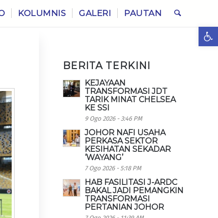
O
KOLUMNIS
GALERI
PAUTAN
Ope
BERITA TERKINI
KEJAYAAN
TRANSFORMASI JDT
TARIK MINAT CHELSEA
KE SSI
9 Ogo 2026 - 3:46 PM
JOHOR NAFI USAHA
PERKASA SEKTOR
KESIHATAN SEKADAR
‘WAYANG’
7 Ogo 2026 - 5:18 PM
HAB FASILITASI J-ARDC
BAKAL JADI PEMANGKIN
TRANSFORMASI
PERTANIAN JOHOR
7 Ogo 2026 - 11:39 AM