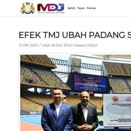
EFEK TMJ UBAH PADANG 
/
12 Okt 2023
oleh
Farhan Khair Fawazul Khair