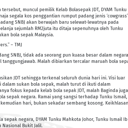
 tersebut, muncul pemilik Kelab Bolasepak JDT, DYAM Tunku
enaja segala kos penggantian rumput padang jenis ‘cowgrass’
lah padang SNBJ akan berwajah baru selewat-lewatnya pada
lanja sejumlah RM2juta itu ditaja sepenuhnya oleh Tunku
ukan bola sepak Malaysia.
ers.” – TMJ
adang SNBJ, tidak ada seorang pun kuasa besar dalam negar
tanggungjawab. Malah dibiarkan tercalar maruah bola sep
kan JDT sehingga terkenal seluruh dunia hari ini. Visi luar
 dalam sukan bola sepak, malah turut di ikuti dalam
hanya fokus kepada kelab bola sepak JDT, malah Baginda jug
ola sepak negara. Ramai yang sangsi terhadap Tunku Ismail,
ti kemudian hari, bukan sekadar sembang kosong. Keikhlasa
la sepak negara, DYAM Tunku Mahkota Johor, Tunku Ismail Ib
asional Bukit Jalil.