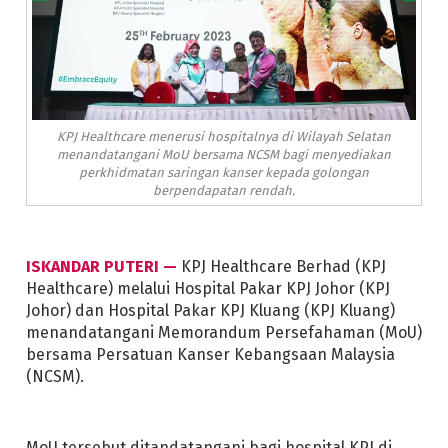
KPJ Healthcare menerusi hospitalnya di Wilayah Selatan
menandatangani MoU bersama NCSM bagi menyediakan
perkhidmatan saringan kanser kepada golongan
berpendapatan rendah.
ISKANDAR PUTERI —
KPJ Healthcare Berhad (KPJ
Healthcare) melalui Hospital Pakar KPJ Johor (KPJ
Johor) dan Hospital Pakar KPJ Kluang (KPJ Kluang)
menandatangani Memorandum Persefahaman (MoU)
bersama Persatuan Kanser Kebangsaan Malaysia
(NCSM).
MoU tersebut ditandatangani bagi hospital KPJ di